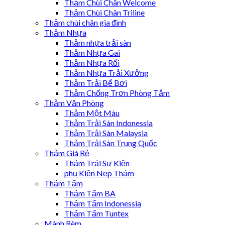
Thảm Chùi Chân Welcome
Thảm Chùi Chân Triline
Thảm chùi chân gia đình
Thảm Nhựa
Thảm nhựa trải sàn
Thảm Nhựa Gai
Thảm Nhựa Rối
Thảm Nhựa Trải Xưởng
Thảm Trải Bể Bơi
Thảm Chống Trơn Phòng Tắm
Thảm Văn Phòng
Thảm Một Màu
Thảm Trải Sàn Indonessia
Thảm Trải Sàn Malaysia
Thảm Trải Sàn Trung Quốc
Thảm Giá Rẻ
Thảm Trải Sự Kiện
phụ Kiện Nẹp Thảm
Thảm Tấm
Thảm Tấm BA
Thảm Tấm Indonessia
Thảm Tấm Tuntex
Mành Rèm