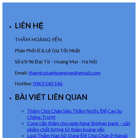
LIÊN HỆ
THẢM HOÀNG YẾN
Phân Phối Sỉ & Lẻ Giá Tốt Nhất
Số 69/96 Đại Từ - Hoàng Mai - Hà Nội
Email:
thamtraisanhoangyen@gmail.com
Hotline:
0963 540 146
BÀI VIẾT LIÊN QUAN
Thảm Chùi Chân Siêu Thấm Nước Đế Cao Su
Chống Trượt
Cung cấp thảm cho ngân hàng Shinhan bank – sản
phẩm chất lượng từ thảm hoàng yến
Loại Thảm Nào Sử Dụng Để Chùi Chân ở Ngoài