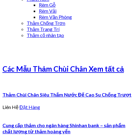
Rèm Gỗ
Rèm Vải
Rèm Văn Phòng
Thảm Chống Trơn
Thảm Trang Trí
Thảm cỏ nhân tạo
Các Mẫu Thảm Chùi Chân
Xem tất cả
Thảm Chùi Chân Siêu Thấm Nước Đế Cao Su Chống Trượt
Liên Hệ
Đặt Hàng
Cung cấp thảm cho ngân hàng Shinhan bank – sản phẩm
chất lượng từ thảm hoàng yến