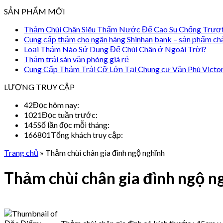
SẢN PHẨM MỚI
Thảm Chùi Chân Siêu Thấm Nước Đế Cao Su Chống Trượ
Cung cấp thảm cho ngân hàng Shinhan bank – sản phẩm ch
Loại Thảm Nào Sử Dụng Để Chùi Chân ở Ngoài Trời?
Thảm trải sàn văn phòng giá rẻ
Cung Cấp Thảm Trải Cỡ Lớn Tại Chung cư Văn Phú Victo
LƯỢNG TRUY CẬP
42
Đọc hôm nay:
1021
Đọc tuần trước:
145
Số lần đọc mỗi tháng:
166801
Tổng khách truy cập:
Trang chủ
»
Thảm chùi chân gia đình ngộ nghĩnh
Thảm chùi chân gia đình ngộ n