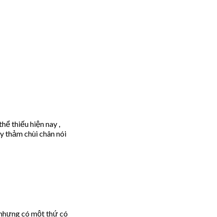
ể thiếu hiện nay ,
y thảm chùi chân nói
….nhưng có một thứ có