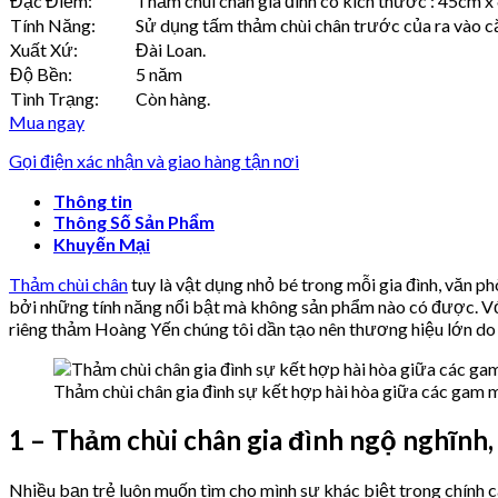
Đặc Điểm:
Thảm chùi chân gia đình có kích thước : 45cm x
Tính Năng:
Sử dụng tấm thảm chùi chân trước của ra vào căn
Xuất Xứ:
Đài Loan.
Độ Bền:
5 năm
Tình Trạng:
Còn hàng.
Mua ngay
Gọi điện xác nhận và giao hàng tận nơi
Thông tin
Thông Số Sản Phẩm
Khuyến Mại
Thảm chùi chân
tuy là vật dụng nhỏ bé trong mỗi gia đình, văn 
bởi những tính năng nổi bật mà không sản phẩm nào có được. Với
riêng thảm Hoàng Yến chúng tôi dần tạo nên thương hiệu lớn do
Thảm chùi chân gia đình sự kết hợp hài hòa giữa các gam 
1 – Thảm chùi chân gia đình ngộ nghĩnh,
Nhiều bạn trẻ luôn muốn tìm cho mình sự khác biệt trong chính c