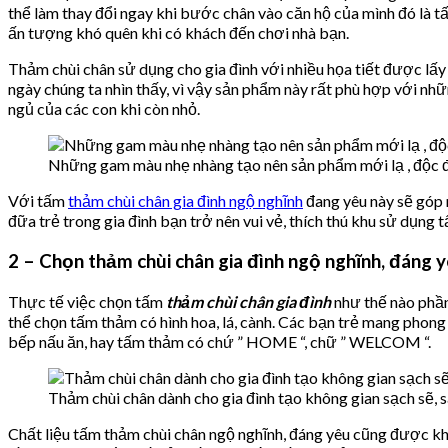
thể làm thay đổi ngay khi bước chân vào căn hộ của mình đó là 
ấn tượng khó quên khi có khách đến chơi nhà bạn.
Thảm chùi chân sử dụng cho gia đình với nhiều họa tiết được lấy
ngày chúng ta nhìn thấy, vì vậy sản phẩm này rất phù hợp với n
ngủ của các con khi còn nhỏ.
Những gam màu nhẹ nhàng tạo nên sản phẩm mới lạ , độc đ
Với tấm
thảm chùi chân gia đình ngộ nghĩnh
đang yêu này sẽ góp 
đữa trẻ trong gia đình bạn trở nên vui vẻ, thích thú khu sử dụng 
2 – Chọn thảm chùi chân gia đình ngộ nghĩnh, đáng 
Thực tế việc chọn tấm
thảm chùi chân gia đình
như thế nào phần
thể chọn tấm thảm có hình hoa, lá, cành. Các bạn trẻ mang phong
bếp nấu ăn, hay tấm thảm có chứ ” HOME “, chữ ” WELCOM “.
Thảm chùi chân dành cho gia đình tạo không gian sạch sẽ, s
Chất liệu tấm thảm chùi chân ngộ nghĩnh, đáng yêu cũng được kh