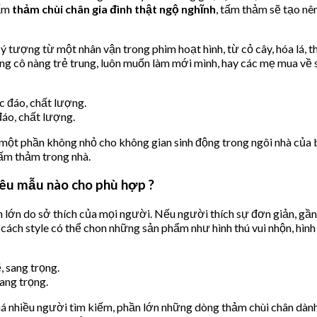
tấm
thảm chùi chân gia đình thật ngộ nghĩnh
, tấm thảm sẽ tạo nê
 ý tượng từ một nhân vận trong phim hoạt hình, từ cỏ cây, hóa lá, 
hững cô nàng trẻ trung, luôn muốn làm mới mình, hay các mẹ mua v
áo, chất lượng.
một phần không nhỏ cho không gian sinh động trong ngôi nhà của 
tấm thảm trong nhà.
yêu mẫu nào cho phù hợp ?
 lớn do sở thích của mọi người. Nếu người thích sự đơn giản, gần 
 cách style có thể chon những sản phẩm như hình thú vui nhộn, hìn
ang trọng.
á nhiều người tìm kiếm, phần lớn những dòng thảm chùi chân dành 