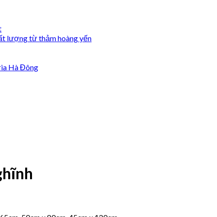
t
ất lượng từ thảm hoàng yến
ria Hà Đông
ghĩnh