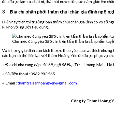
đều được làm từ chất nỉ, thất hút nước tốt, tạo cảm giác êm châ
3 – Địa chỉ phân phối thảm chùi chân gia đình ngộ ngh
Hiện nay trên thị trường bán thảm chùi chân gia đình có vô số 
kì khó với người tiêu dùng.
Chú mèo đáng yêu được in trên tấm thảm là sản phẩm tuyệt
Với những gia đình cần kích thước theo yêu cầu rất thích nhưng
các bạn có thể liên lạc với thảm Hoàng Yến để được phục vụ chu 
+ Địa chỉ nhà cung cấp : Số 69, ngõ 96 Đại Từ – Hoàng Mai – Hà 
+ Số điện thoại : 0962 983 565.
+ Email :
thamtraisanhoangyen@gmail.com
Công ty Thảm Hoàng Y