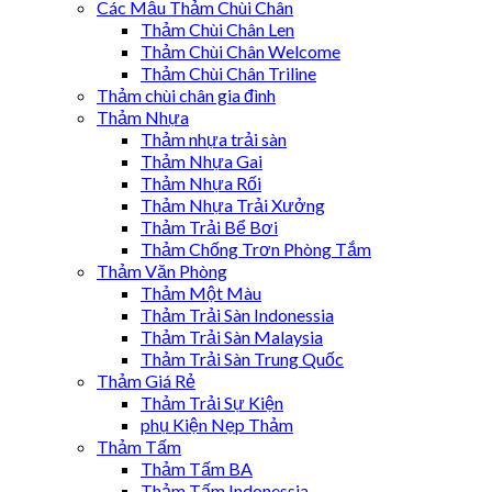
Các Mẫu Thảm Chùi Chân
Thảm Chùi Chân Len
Thảm Chùi Chân Welcome
Thảm Chùi Chân Triline
Thảm chùi chân gia đình
Thảm Nhựa
Thảm nhựa trải sàn
Thảm Nhựa Gai
Thảm Nhựa Rối
Thảm Nhựa Trải Xưởng
Thảm Trải Bể Bơi
Thảm Chống Trơn Phòng Tắm
Thảm Văn Phòng
Thảm Một Màu
Thảm Trải Sàn Indonessia
Thảm Trải Sàn Malaysia
Thảm Trải Sàn Trung Quốc
Thảm Giá Rẻ
Thảm Trải Sự Kiện
phụ Kiện Nẹp Thảm
Thảm Tấm
Thảm Tấm BA
Thảm Tấm Indonessia