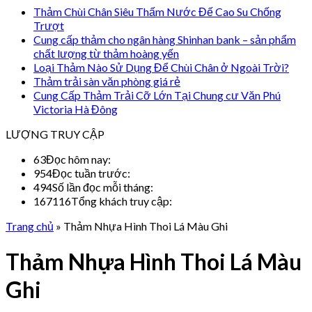
Thảm Chùi Chân Siêu Thấm Nước Đế Cao Su Chống
Trượt
Cung cấp thảm cho ngân hàng Shinhan bank – sản phẩm
chất lượng từ thảm hoàng yến
Loại Thảm Nào Sử Dụng Để Chùi Chân ở Ngoài Trời?
Thảm trải sàn văn phòng giá rẻ
Cung Cấp Thảm Trải Cỡ Lớn Tại Chung cư Văn Phú
Victoria Hà Đông
LƯỢNG TRUY CẬP
63
Đọc hôm nay:
954
Đọc tuần trước:
494
Số lần đọc mỗi tháng:
167116
Tổng khách truy cập:
Trang chủ
»
Thảm Nhựa Hình Thoi Lá Màu Ghi
Thảm Nhựa Hình Thoi Lá Màu
Ghi