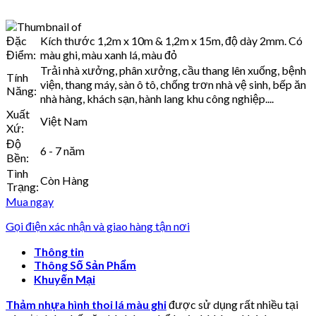
Đặc
Kích thước 1,2m x 10m & 1,2m x 15m, độ dày 2mm. Có
Điểm:
màu ghi, màu xanh lá, màu đỏ
Trải nhà xưởng, phân xưởng, cầu thang lên xuống, bệnh
Tính
viện, thang máy, sàn ô tô, chống trơn nhà vệ sinh, bếp ăn
Năng:
nhà hàng, khách sạn, hành lang khu công nghiệp....
Xuất
Việt Nam
Xứ:
Độ
6 - 7 năm
Bền:
Tình
Còn Hàng
Trạng:
Mua ngay
Gọi điện xác nhận và giao hàng tận nơi
Thông tin
Thông Số Sản Phẩm
Khuyến Mại
Thảm nhựa hình thoi lá màu ghi
được sử dụng rất nhiều tại