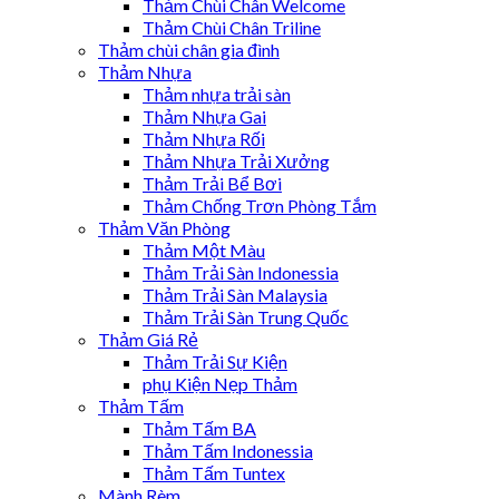
Thảm Chùi Chân Welcome
Thảm Chùi Chân Triline
Thảm chùi chân gia đình
Thảm Nhựa
Thảm nhựa trải sàn
Thảm Nhựa Gai
Thảm Nhựa Rối
Thảm Nhựa Trải Xưởng
Thảm Trải Bể Bơi
Thảm Chống Trơn Phòng Tắm
Thảm Văn Phòng
Thảm Một Màu
Thảm Trải Sàn Indonessia
Thảm Trải Sàn Malaysia
Thảm Trải Sàn Trung Quốc
Thảm Giá Rẻ
Thảm Trải Sự Kiện
phụ Kiện Nẹp Thảm
Thảm Tấm
Thảm Tấm BA
Thảm Tấm Indonessia
Thảm Tấm Tuntex
Mành Rèm