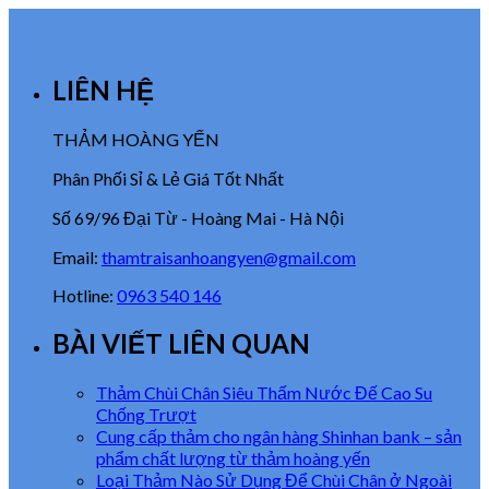
LIÊN HỆ
THẢM HOÀNG YẾN
Phân Phối Sỉ & Lẻ Giá Tốt Nhất
Số 69/96 Đại Từ - Hoàng Mai - Hà Nội
Email:
thamtraisanhoangyen@gmail.com
Hotline:
0963 540 146
BÀI VIẾT LIÊN QUAN
Thảm Chùi Chân Siêu Thấm Nước Đế Cao Su
Chống Trượt
Cung cấp thảm cho ngân hàng Shinhan bank – sản
phẩm chất lượng từ thảm hoàng yến
Loại Thảm Nào Sử Dụng Để Chùi Chân ở Ngoài