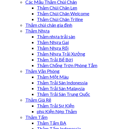
Các Mẫu Thảm Chùi Chân
Thảm Chùi Chân Len
Thảm Chùi Chân Welcome
Thảm Chùi Chân Triline
Thảm chùi chân gia đình
Thảm Nhựa
Thảm nhựa trải sàn
Thảm Nhựa Gai
Thảm Nhựa Rối
Thảm Nhựa Trải Xưởng
Thảm Trải Bể Bơi
Thảm Chống Trơn Phòng Tắm
Thảm Văn Phòng
Thảm Một Màu
Thảm Trải Sàn Indonessia
Thảm Trải Sàn Malaysia
Thảm Trải Sàn Trung Quốc
Thảm Giá Rẻ
Thảm Trải Sự Kiện
phụ Kiện Nẹp Thảm
Thảm Tấm
Thảm Tấm BA
Thảm Tấm Indonessia