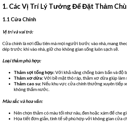
1. Các Vị Trí Lý Tưởng Để Đặt Thảm Chù
1.1 Cửa Chính
Vị trí và vai trò:
Cửa chính là nơi đầu tiên mà mọi người bước vào nhà, mang theo b
dép trước khi vào nhà, giữ cho không gian sống luôn sạch sẽ.
Loại thảm phù hợp:
Thảm sợi tổng hợp:
Với khả năng chống bám bẩn và độ bền
Thảm xơ dừa:
Với bề mặt thô ráp, thảm xơ dừa giúp làm s
Thảm cao su:
Nếu khu vực cửa chính thường xuyên tiếp xú
không thấm nước.
Màu sắc và hoa văn:
Nên chọn thảm có màu tối như nâu, đen hoặc xám để che gi
Họa tiết đơn giản, tinh tế sẽ phù hợp với không gian cửa ch