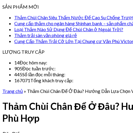
SẢN PHẨM MỚI
Thảm Chùi Chân Siêu Thấm Nước Đế Cao Su Chống Trượ
Cung cấp thảm cho ngân hàng Shinhan bank – sản phẩm ch
Loại Thảm Nào Sử Dụng Để Chùi Chân ở Ngoài Trời?
Thảm trải sàn văn phòng giá rẻ
Cung Cấp Thảm Trải Cỡ Lớn Tại Chung cư Văn Phú Victo
LƯỢNG TRUY CẬP
14
Đọc hôm nay:
905
Đọc tuần trước:
445
Số lần đọc mỗi tháng:
167071
Tổng khách truy cập:
Trang chủ
»
Thảm Chùi Chân Để Ở Đâu? Hướng Dẫn Lựa Chọn V
Thảm Chùi Chân Để Ở Đâu? Hư
Phù Hợp