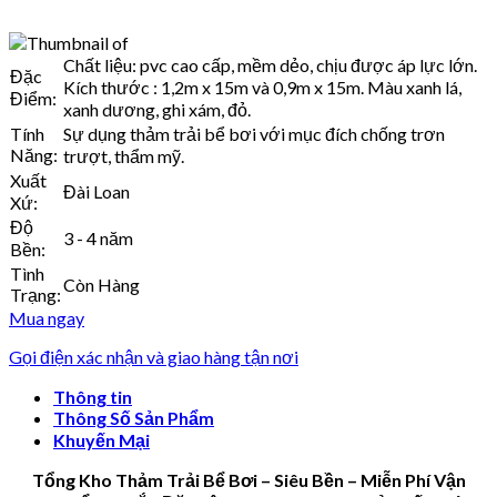
Chất liệu: pvc cao cấp, mềm dẻo, chịu được áp lực lớn.
Đặc
Kích thước : 1,2m x 15m và 0,9m x 15m. Màu xanh lá,
Điểm:
xanh dương, ghi xám, đỏ.
Tính
Sự dụng thảm trải bể bơi với mục đích chống trơn
Năng:
trượt, thẩm mỹ.
Xuất
Đài Loan
Xứ:
Độ
3 - 4 năm
Bền:
Tình
Còn Hàng
Trạng:
Mua ngay
Gọi điện xác nhận và giao hàng tận nơi
Thông tin
Thông Số Sản Phẩm
Khuyến Mại
Tổng Kho Thảm Trải Bể Bơi – Siêu Bền – Miễn Phí Vận