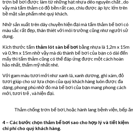
trơn bể bơi được làm từ những hạt nhựa dẻo nguyên chất , do
vậy mà tấm thảm có độ bền rất cao, chiu được áp lực lớn trên
bề mặt sản phẩm nhé quý khách.
Nhờ sản xuất trên dây chuyền hiện đại mà tấm thảm bể bơi có
màu sắc rất đẹp, thân thiêt với môi trường cũng như người sử
dụng.
Kích thước tấm
thảm lót sàn bể bơi
bằng nhựa là 1,2m x 15m
và 0,9m x 15m nhờ vậy mà dù thành bể bơi của bạn có dài đến
mấy thì tấm thảm cũng có thể đáp ứng được một cách hoàn
hảo nhất, thẩm mỹ nhất nhé.
Với gam màu tươi mới như xanh lá, xanh dương, ghi xám, đỏ
tươi giúp cho sư lựa chọn của quý khách hàng luôn được đa
dạng, phong phú nhờ đó mà bể bơi của bạn mang phong cách
mới, tươi trẻ , và hiện đại.
Thảm chống trơn bể bơi, hoặc hành lang bệnh viện, bếp ăn
4 – Các bước chọn thảm bể bơi sao cho hợp lý và tiết kiệm
chi phí cho quý khách hàng.