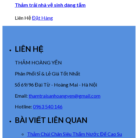
Thảm trải nhà vệ sinh dạng tấm
Liên Hệ
Đặt Hàng
LIÊN HỆ
THẢM HOÀNG YẾN
Phân Phối Sỉ & Lẻ Giá Tốt Nhất
Số 69/96 Đại Từ - Hoàng Mai - Hà Nội
Email:
thamtraisanhoangyen@gmail.com
Hotline:
0963 540 146
BÀI VIẾT LIÊN QUAN
Thảm Chùi Chân Siêu Thấm Nước Đế Cao Su