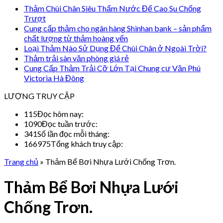
Thảm Chùi Chân Siêu Thấm Nước Đế Cao Su Chống
Trượt
Cung cấp thảm cho ngân hàng Shinhan bank – sản phẩm
chất lượng từ thảm hoàng yến
Loại Thảm Nào Sử Dụng Để Chùi Chân ở Ngoài Trời?
Thảm trải sàn văn phòng giá rẻ
Cung Cấp Thảm Trải Cỡ Lớn Tại Chung cư Văn Phú
Victoria Hà Đông
LƯỢNG TRUY CẬP
115
Đọc hôm nay:
1090
Đọc tuần trước:
341
Số lần đọc mỗi tháng:
166975
Tổng khách truy cập:
Trang chủ
»
Thảm Bể Bơi Nhựa Lưới Chống Trơn.
Thảm Bể Bơi Nhựa Lưới
Chống Trơn.