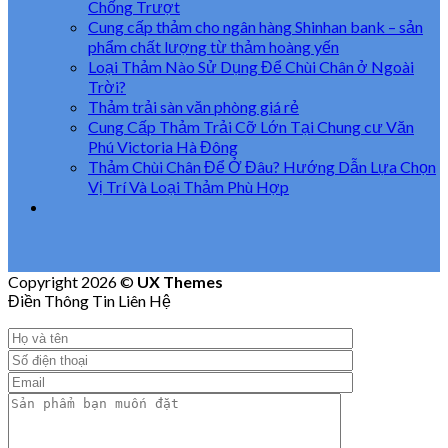
Chống Trượt
Cung cấp thảm cho ngân hàng Shinhan bank – sản
phẩm chất lượng từ thảm hoàng yến
Loại Thảm Nào Sử Dụng Để Chùi Chân ở Ngoài
Trời?
Thảm trải sàn văn phòng giá rẻ
Cung Cấp Thảm Trải Cỡ Lớn Tại Chung cư Văn
Phú Victoria Hà Đông
Thảm Chùi Chân Để Ở Đâu? Hướng Dẫn Lựa Chọn
Vị Trí Và Loại Thảm Phù Hợp
Copyright 2026 ©
UX Themes
Điền Thông Tin Liên Hệ