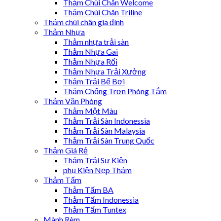
Thảm Chùi Chân Welcome
Thảm Chùi Chân Triline
Thảm chùi chân gia đình
Thảm Nhựa
Thảm nhựa trải sàn
Thảm Nhựa Gai
Thảm Nhựa Rối
Thảm Nhựa Trải Xưởng
Thảm Trải Bể Bơi
Thảm Chống Trơn Phòng Tắm
Thảm Văn Phòng
Thảm Một Màu
Thảm Trải Sàn Indonessia
Thảm Trải Sàn Malaysia
Thảm Trải Sàn Trung Quốc
Thảm Giá Rẻ
Thảm Trải Sự Kiện
phụ Kiện Nẹp Thảm
Thảm Tấm
Thảm Tấm BA
Thảm Tấm Indonessia
Thảm Tấm Tuntex
Mành Rèm