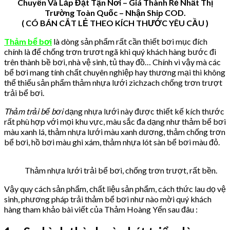
Chuyển Và Lắp Đặt Tận Nơi – Giá Thành Rẻ Nhất Thị
Trường Toàn Quốc – Nhận Ship COD.
( CÓ BÁN CẮT LẺ THEO KÍCH THƯỚC YÊU CẦU )
Thảm bể bơi
là dòng sản phẩm rất cần thiết bơi mục đích
chính là để chống trơn trươt ngã khi quý khách hàng bước đi
trên thành bề bơi, nhà vệ sinh, tủ thay đồ… Chính vì vậy mà các
bể bơi mang tính chất chuyên nghiệp hay thương mại thì không
thể thiếu sản phẩm thảm nhựa lưới zichzach chống trơn trượt
trải bể bơi.
Thảm trải bể bơi
dạng nhựa lưới này được thiết kế kích thước
rất phù hợp với mọi khu vực, màu sắc đa dạng như thảm bể bơi
màu xanh lá, thảm nhựa lưới màu xanh dương, thảm chống trơn
bể bơi, hồ bơi màu ghi xám, thảm nhựa lót sàn bể bơi màu đỏ.
Thảm nhựa lưới trải bể bơi, chống trơn trượt, rất bền.
Vậy quy cách sản phẩm, chất liệu sản phẩm, cách thức lau dọ vệ
sinh, phương pháp trải thảm bể bơi như nào mời quý khách
hàng tham khảo bài viết của Thảm Hoàng Yến sau đâu :