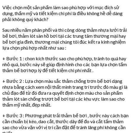
Việc chọn một sản phẩm làm sao phù hợp với mục đích sử
dụng, thẩm mỹ và tiết kiệm chi phí là điều không hề dễ dàng
phải không quý khách?
Sau nhiều năm phân phối và thi công dòng thảm nhựa lưới trải
bể bơi, thảm lót sàn hồ bơi tại các trung tâm thương mại hay
bể bơi gia đình, thương mại chúng tôi đúc kết ra kinh nghiệm
lựa chọn phù hợp nhất như sau :
+ Bước 1 : chon kích thước sao cho phù hợp, tránh to quá hay
nhỏ quá, bước này sẽ giúp định hình cho các bạn lựa chọn tấm
thảm bể bơi hợp lý để tiết kiệm chi phí nhất .
+ Bước 2 : Lựa chọn màu sắc thảm chống trơn bể bơi dạng
nhựa bằng cách xem nội thất mình trang trí trước đó màu gì là
chủ đạo để từ đó đưa ra quyết định chọn màu cho sản phẩm
thảm lót sàn chống trượt bể bơi tại các khu vực làm sao cho
thẩm mỹ nhất, đẹp nhất.
+ Bước 3 : Phương phát trải thảm bể bơi , bước này cách bạn
cần chuẩn bị kéo, dao cắt, thước dây để đo và cắt tấm thảm
sao cho vừa vặn với vị trí cần đặt để tránh lãng phí không cần