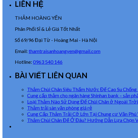
LIÊN HỆ
THẢM HOÀNG YẾN
Phân Phối Sỉ & Lẻ Giá Tốt Nhất
Số 69/96 Đại Từ - Hoàng Mai - Hà Nội
Email:
thamtraisanhoangyen@gmail.com
Hotline:
0963 540 146
BÀI VIẾT LIÊN QUAN
Thảm Chùi Chân Siêu Thấm Nước Đế Cao Su Chống
Cung cấp thảm cho ngân hàng Shinhan bank – sản p
Loại Thảm Nào Sử Dụng Để Chùi Chân ở Ngoài Trời
Thảm trải sàn văn phòng giá rẻ
Cung Cấp Thảm Trải Cỡ Lớn Tại Chung cư Văn Phú 
Thảm Chùi Chân Để Ở Đâu? Hướng Dẫn Lựa Chọn Vị