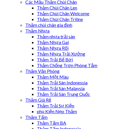
Các Mẫu Thảm Chùi Chân
Thảm Chùi Chân Len
Thảm Chùi Chân Welcome
Thảm Chùi Chân Triline
Thảm chùi chân gia đình
Thảm Nhựa
Thảm nhựa trải sàn
Thảm Nhựa Gai
Thảm Nhựa Rối
Thảm Nhựa Trải Xưởng
Thảm Trải Bể Bơi
Thảm Chống Trơn Phòng Tắm
Thảm Văn Phòng
Thảm Một Màu
Thảm Trải Sàn Indonessia
Thảm Trải Sàn Malaysia
Thảm Trải Sàn Trung Quốc
Thảm Giá Rẻ
Thảm Trải Sự Kiện
phụ Kiện Nẹp Thảm
Thảm Tấm
Thảm Tấm BA
Thảm Tấm Indonessia