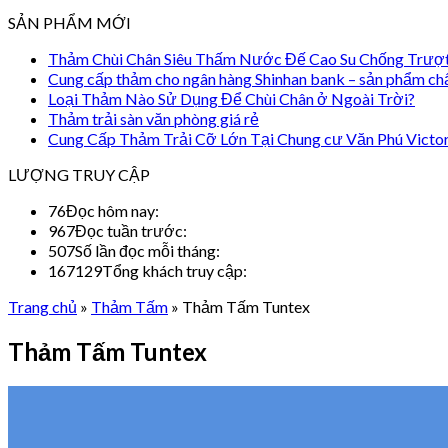
SẢN PHẨM MỚI
Thảm Chùi Chân Siêu Thấm Nước Đế Cao Su Chống Trượ
Cung cấp thảm cho ngân hàng Shinhan bank – sản phẩm ch
Loại Thảm Nào Sử Dụng Để Chùi Chân ở Ngoài Trời?
Thảm trải sàn văn phòng giá rẻ
Cung Cấp Thảm Trải Cỡ Lớn Tại Chung cư Văn Phú Victo
LƯỢNG TRUY CẬP
76
Đọc hôm nay:
967
Đọc tuần trước:
507
Số lần đọc mỗi tháng:
167129
Tổng khách truy cập:
Trang chủ
»
Thảm Tấm
»
Thảm Tấm Tuntex
Thảm Tấm Tuntex