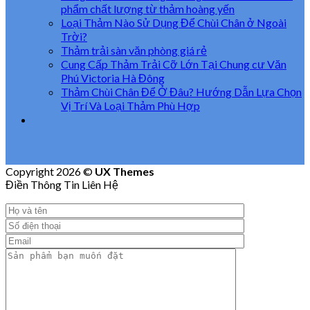
phẩm chất lượng từ thảm hoàng yến
Loại Thảm Nào Sử Dụng Để Chùi Chân ở Ngoài
Trời?
Thảm trải sàn văn phòng giá rẻ
Cung Cấp Thảm Trải Cỡ Lớn Tại Chung cư Văn
Phú Victoria Hà Đông
Thảm Chùi Chân Để Ở Đâu? Hướng Dẫn Lựa Chọn
Vị Trí Và Loại Thảm Phù Hợp
Copyright 2026 ©
UX Themes
Điền Thông Tin Liên Hệ