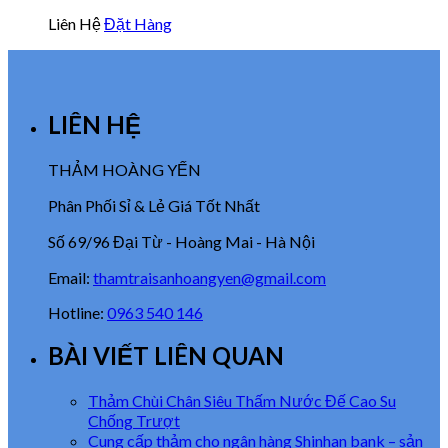
Liên Hệ
Đặt Hàng
LIÊN HỆ
THẢM HOÀNG YẾN
Phân Phối Sỉ & Lẻ Giá Tốt Nhất
Số 69/96 Đại Từ - Hoàng Mai - Hà Nội
Email:
thamtraisanhoangyen@gmail.com
Hotline:
0963 540 146
BÀI VIẾT LIÊN QUAN
Thảm Chùi Chân Siêu Thấm Nước Đế Cao Su
Chống Trượt
Cung cấp thảm cho ngân hàng Shinhan bank – sản