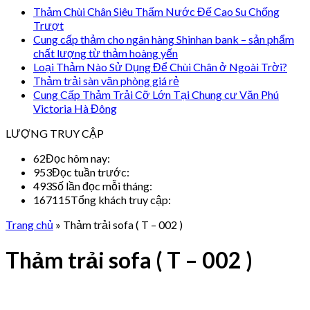
Thảm Chùi Chân Siêu Thấm Nước Đế Cao Su Chống
Trượt
Cung cấp thảm cho ngân hàng Shinhan bank – sản phẩm
chất lượng từ thảm hoàng yến
Loại Thảm Nào Sử Dụng Để Chùi Chân ở Ngoài Trời?
Thảm trải sàn văn phòng giá rẻ
Cung Cấp Thảm Trải Cỡ Lớn Tại Chung cư Văn Phú
Victoria Hà Đông
LƯỢNG TRUY CẬP
62
Đọc hôm nay:
953
Đọc tuần trước:
493
Số lần đọc mỗi tháng:
167115
Tổng khách truy cập:
Trang chủ
»
Thảm trải sofa ( T – 002 )
Thảm trải sofa ( T – 002 )