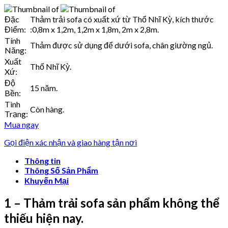
Đặc
Thảm trải sofa có xuất xứ từ Thổ Nhĩ Kỳ, kích thước
Điểm:
:0,8m x 1,2m, 1,2m x 1,8m, 2m x 2,8m.
Tính
Thảm được sử dụng để dưới sofa, chân giường ngủ.
Năng:
Xuất
Thổ Nhĩ Kỳ.
Xứ:
Độ
15 năm.
Bền:
Tình
Còn hàng.
Trạng:
Mua ngay
Gọi điện xác nhận và giao hàng tận nơi
Thông tin
Thông Số Sản Phẩm
Khuyến Mại
1 – Thảm trải sofa sản phẩm không thể
thiếu hiện nay.