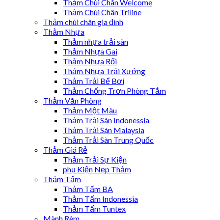
Thảm Chùi Chân Welcome
Thảm Chùi Chân Triline
Thảm chùi chân gia đình
Thảm Nhựa
Thảm nhựa trải sàn
Thảm Nhựa Gai
Thảm Nhựa Rối
Thảm Nhựa Trải Xưởng
Thảm Trải Bể Bơi
Thảm Chống Trơn Phòng Tắm
Thảm Văn Phòng
Thảm Một Màu
Thảm Trải Sàn Indonessia
Thảm Trải Sàn Malaysia
Thảm Trải Sàn Trung Quốc
Thảm Giá Rẻ
Thảm Trải Sự Kiện
phụ Kiện Nẹp Thảm
Thảm Tấm
Thảm Tấm BA
Thảm Tấm Indonessia
Thảm Tấm Tuntex
Mành Rèm