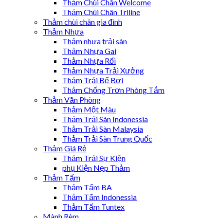
Thảm Chùi Chân Welcome
Thảm Chùi Chân Triline
Thảm chùi chân gia đình
Thảm Nhựa
Thảm nhựa trải sàn
Thảm Nhựa Gai
Thảm Nhựa Rối
Thảm Nhựa Trải Xưởng
Thảm Trải Bể Bơi
Thảm Chống Trơn Phòng Tắm
Thảm Văn Phòng
Thảm Một Màu
Thảm Trải Sàn Indonessia
Thảm Trải Sàn Malaysia
Thảm Trải Sàn Trung Quốc
Thảm Giá Rẻ
Thảm Trải Sự Kiện
phụ Kiện Nẹp Thảm
Thảm Tấm
Thảm Tấm BA
Thảm Tấm Indonessia
Thảm Tấm Tuntex
Mành Rèm