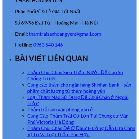
THẢM HOÀNG YẾN
Phân Phối Sỉ & Lẻ Giá Tốt Nhất
Số 69/96 Đại Từ - Hoàng Mai - Hà Nội
Email:
thamtraisanhoangyen@gmail.com
Hotline:
0963 540 146
BÀI VIẾT LIÊN QUAN
Thảm Chùi Chân Siêu Thấm Nước Đế Cao Su
Chống Trượt
Cung cấp thảm cho ngân hàng Shinhan bank – sản
phẩm chất lượng từ thảm hoàng yến
Loại Thảm Nào Sử Dụng Để Chùi Chân ở Ngoài
Trời?
Thảm trải sàn văn phòng giá rẻ
Cung Cấp Thảm Trải Cỡ Lớn Tại Chung cư Văn
Phú Victoria Hà Đông
Thảm Chùi Chân Để Ở Đâu? Hướng Dẫn Lựa Chọn
Vị Trí Và Loại Thảm Phù Hợp