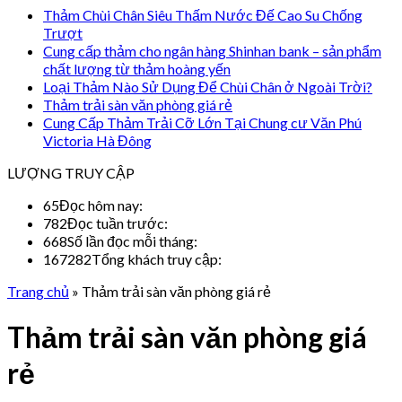
Thảm Chùi Chân Siêu Thấm Nước Đế Cao Su Chống
Trượt
Cung cấp thảm cho ngân hàng Shinhan bank – sản phẩm
chất lượng từ thảm hoàng yến
Loại Thảm Nào Sử Dụng Để Chùi Chân ở Ngoài Trời?
Thảm trải sàn văn phòng giá rẻ
Cung Cấp Thảm Trải Cỡ Lớn Tại Chung cư Văn Phú
Victoria Hà Đông
LƯỢNG TRUY CẬP
65
Đọc hôm nay:
782
Đọc tuần trước:
668
Số lần đọc mỗi tháng:
167282
Tổng khách truy cập:
Trang chủ
»
Thảm trải sàn văn phòng giá rẻ
Thảm trải sàn văn phòng giá
rẻ