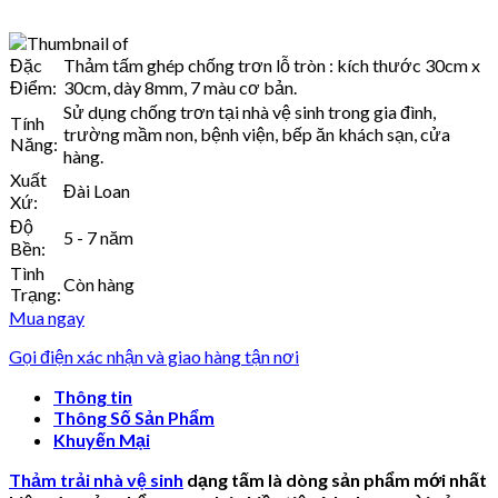
Đặc
Thảm tấm ghép chống trơn lỗ tròn : kích thước 30cm x
Điểm:
30cm, dày 8mm, 7 màu cơ bản.
Sử dụng chống trơn tại nhà vệ sinh trong gia đình,
Tính
trường mầm non, bệnh viện, bếp ăn khách sạn, cửa
Năng:
hàng.
Xuất
Đài Loan
Xứ:
Độ
5 - 7 năm
Bền:
Tình
Còn hàng
Trạng:
Mua ngay
Gọi điện xác nhận và giao hàng tận nơi
Thông tin
Thông Số Sản Phẩm
Khuyến Mại
Thảm trải nhà vệ sinh
dạng tấm là dòng sản phẩm mới nhất