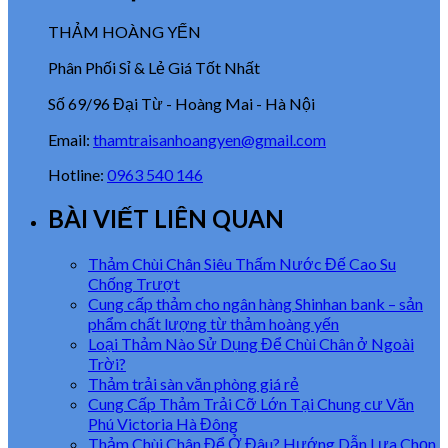
THẢM HOÀNG YẾN
Phân Phối Sỉ & Lẻ Giá Tốt Nhất
Số 69/96 Đại Từ - Hoàng Mai - Hà Nội
Email:
thamtraisanhoangyen@gmail.com
Hotline:
0963 540 146
BÀI VIẾT LIÊN QUAN
Thảm Chùi Chân Siêu Thấm Nước Đế Cao Su
Chống Trượt
Cung cấp thảm cho ngân hàng Shinhan bank – sản
phẩm chất lượng từ thảm hoàng yến
Loại Thảm Nào Sử Dụng Để Chùi Chân ở Ngoài
Trời?
Thảm trải sàn văn phòng giá rẻ
Cung Cấp Thảm Trải Cỡ Lớn Tại Chung cư Văn
Phú Victoria Hà Đông
Thảm Chùi Chân Để Ở Đâu? Hướng Dẫn Lựa Chọn