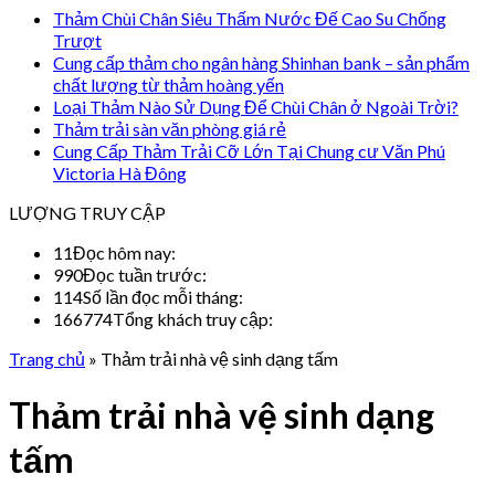
Thảm Chùi Chân Siêu Thấm Nước Đế Cao Su Chống
Trượt
Cung cấp thảm cho ngân hàng Shinhan bank – sản phẩm
chất lượng từ thảm hoàng yến
Loại Thảm Nào Sử Dụng Để Chùi Chân ở Ngoài Trời?
Thảm trải sàn văn phòng giá rẻ
Cung Cấp Thảm Trải Cỡ Lớn Tại Chung cư Văn Phú
Victoria Hà Đông
LƯỢNG TRUY CẬP
11
Đọc hôm nay:
990
Đọc tuần trước:
114
Số lần đọc mỗi tháng:
166774
Tổng khách truy cập:
Trang chủ
»
Thảm trải nhà vệ sinh dạng tấm
Thảm trải nhà vệ sinh dạng
tấm