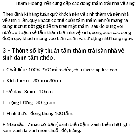
Thảm Hoàng Yến cung cấp các dòng thảm trải nhà vệ sing
Theo định kì hàng tuần quý khách nên vệ sinh thảm và nền nhà
vệ sinh 1 lần, quý khách có thể cuộn tấm thảm lên rồi mang ra
dùng ít chút bột giặt để trà trên mặt thảm , sau đó dùng vòi
nước xịt sạch sẽ tấm thảm trải nhà vệ sinh, xong xuôi các công
đoạn quý khách mang vào trải ra sản và sử dụng như hàng ngày.
3 – Thông số kỹ thuật tấm thảm trải sàn nhà vệ
sinh dạng tấm ghép .
+ Chất liệu : 100% PVC mềm dẻo, chịu được áp lực cao.
+ Kích thước : 30cm x 30cm.
+ Độ dày : 8mm – 10mm.
+ Trọng lượng : 300gram.
+ Hình thức : đóng thùng 100 tấm.
+ Màu sắc : 7 màu cơ bản ( xanh biển đậm, xanh biển nhạt, ghi
xám, xanh lá, xanh nõn chuối, đỏ, trắng.