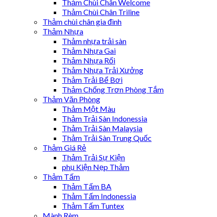
Thảm Chùi Chân Welcome
Thảm Chùi Chân Triline
Thảm chùi chân gia đình
Thảm Nhựa
Thảm nhựa trải sàn
Thảm Nhựa Gai
Thảm Nhựa Rối
Thảm Nhựa Trải Xưởng
Thảm Trải Bể Bơi
Thảm Chống Trơn Phòng Tắm
Thảm Văn Phòng
Thảm Một Màu
Thảm Trải Sàn Indonessia
Thảm Trải Sàn Malaysia
Thảm Trải Sàn Trung Quốc
Thảm Giá Rẻ
Thảm Trải Sự Kiện
phụ Kiện Nẹp Thảm
Thảm Tấm
Thảm Tấm BA
Thảm Tấm Indonessia
Thảm Tấm Tuntex
Mành Rèm