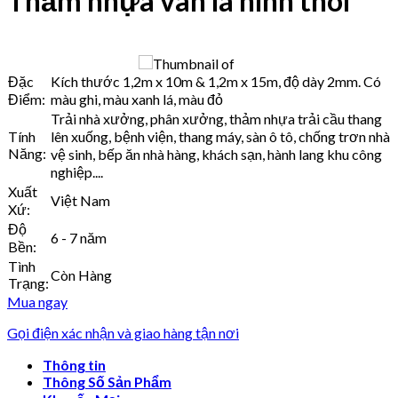
Thảm nhựa vân lá hình thoi
Đặc
Kích thước 1,2m x 10m & 1,2m x 15m, độ dày 2mm. Có
Điểm:
màu ghi, màu xanh lá, màu đỏ
Trải nhà xưởng, phân xưởng, thảm nhựa trải cầu thang
Tính
lên xuống, bệnh viện, thang máy, sàn ô tô, chống trơn nhà
Năng:
vệ sinh, bếp ăn nhà hàng, khách sạn, hành lang khu công
nghiệp....
Xuất
Việt Nam
Xứ:
Độ
6 - 7 năm
Bền:
Tình
Còn Hàng
Trạng:
Mua ngay
Gọi điện xác nhận và giao hàng tận nơi
Thông tin
Thông Số Sản Phẩm