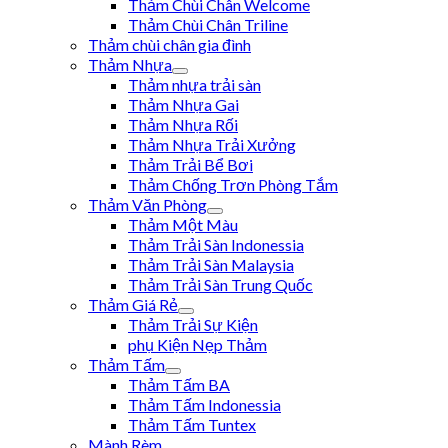
Thảm Chùi Chân Welcome
Thảm Chùi Chân Triline
Thảm chùi chân gia đình
Thảm Nhựa
Thảm nhựa trải sàn
Thảm Nhựa Gai
Thảm Nhựa Rối
Thảm Nhựa Trải Xưởng
Thảm Trải Bể Bơi
Thảm Chống Trơn Phòng Tắm
Thảm Văn Phòng
Thảm Một Màu
Thảm Trải Sàn Indonessia
Thảm Trải Sàn Malaysia
Thảm Trải Sàn Trung Quốc
Thảm Giá Rẻ
Thảm Trải Sự Kiện
phụ Kiện Nẹp Thảm
Thảm Tấm
Thảm Tấm BA
Thảm Tấm Indonessia
Thảm Tấm Tuntex
Mành Rèm