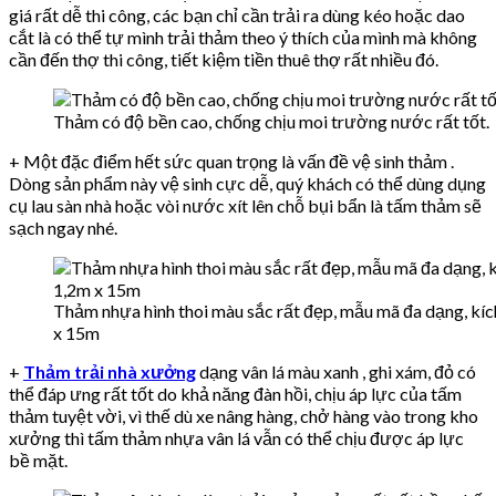
giá rất dễ thi công, các bạn chỉ cần trải ra dùng kéo hoặc dao
cắt là có thể tự mình trải thảm theo ý thích của mình mà không
cần đến thợ thi công, tiết kiệm tiền thuê thợ rất nhiều đó.
Thảm có độ bền cao, chống chịu moi trường nước rất tốt.
+ Một đặc điểm hết sức quan trọng là vấn đề vệ sinh thảm .
Dòng sản phẩm này vệ sinh cực dễ, quý khách có thể dùng dụng
cụ lau sàn nhà hoặc vòi nước xít lên chỗ bụi bẩn là tấm thảm sẽ
sạch ngay nhé.
Thảm nhựa hình thoi màu sắc rất đẹp, mẫu mã đa dạng, kí
x 15m
+
Thảm trải nhà xưởng
dạng vân lá màu xanh , ghi xám, đỏ có
thể đáp ưng rất tốt do khả năng đàn hồi, chịu áp lực của tấm
thảm tuyệt vời, vì thế dù xe nâng hàng, chở hàng vào trong kho
xưởng thì tấm thảm nhựa vân lá vẫn có thể chịu được áp lực
bề mặt.