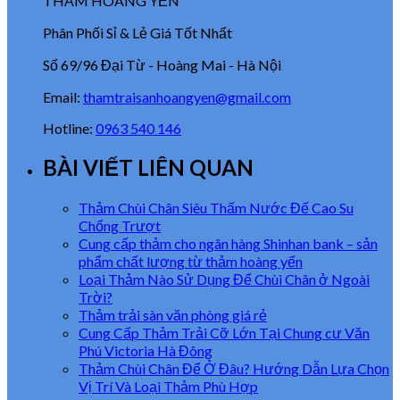
THẢM HOÀNG YẾN
Phân Phối Sỉ & Lẻ Giá Tốt Nhất
Số 69/96 Đại Từ - Hoàng Mai - Hà Nội
Email:
thamtraisanhoangyen@gmail.com
Hotline:
0963 540 146
BÀI VIẾT LIÊN QUAN
Thảm Chùi Chân Siêu Thấm Nước Đế Cao Su
Chống Trượt
Cung cấp thảm cho ngân hàng Shinhan bank – sản
phẩm chất lượng từ thảm hoàng yến
Loại Thảm Nào Sử Dụng Để Chùi Chân ở Ngoài
Trời?
Thảm trải sàn văn phòng giá rẻ
Cung Cấp Thảm Trải Cỡ Lớn Tại Chung cư Văn
Phú Victoria Hà Đông
Thảm Chùi Chân Để Ở Đâu? Hướng Dẫn Lựa Chọn
Vị Trí Và Loại Thảm Phù Hợp