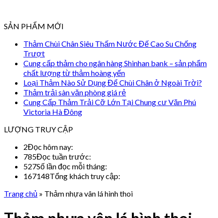
SẢN PHẨM MỚI
Thảm Chùi Chân Siêu Thấm Nước Đế Cao Su Chống
Trượt
Cung cấp thảm cho ngân hàng Shinhan bank – sản phẩm
chất lượng từ thảm hoàng yến
Loại Thảm Nào Sử Dụng Để Chùi Chân ở Ngoài Trời?
Thảm trải sàn văn phòng giá rẻ
Cung Cấp Thảm Trải Cỡ Lớn Tại Chung cư Văn Phú
Victoria Hà Đông
LƯỢNG TRUY CẬP
2
Đọc hôm nay:
785
Đọc tuần trước:
527
Số lần đọc mỗi tháng:
167148
Tổng khách truy cập:
Trang chủ
»
Thảm nhựa vân lá hình thoi