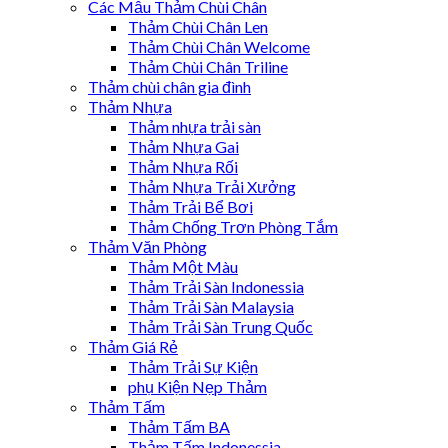
Các Mẫu Thảm Chùi Chân
Thảm Chùi Chân Len
Thảm Chùi Chân Welcome
Thảm Chùi Chân Triline
Thảm chùi chân gia đình
Thảm Nhựa
Thảm nhựa trải sàn
Thảm Nhựa Gai
Thảm Nhựa Rối
Thảm Nhựa Trải Xưởng
Thảm Trải Bể Bơi
Thảm Chống Trơn Phòng Tắm
Thảm Văn Phòng
Thảm Một Màu
Thảm Trải Sàn Indonessia
Thảm Trải Sàn Malaysia
Thảm Trải Sàn Trung Quốc
Thảm Giá Rẻ
Thảm Trải Sự Kiện
phụ Kiện Nẹp Thảm
Thảm Tấm
Thảm Tấm BA
Thảm Tấm Indonessia