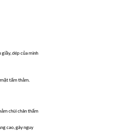
u giầy, dép của mình
n mặt tấm thảm.
Thảm chùi chân thấm
ăng cao, gây nguy