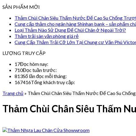
SẢN PHẨM MỚI
Thảm Chùi Chân Siêu Thấm Nước Đế Cao Su Chống Trượ
Cung cấp thảm cho ngân hàng Shinhan bank – sản phẩm ch
Loại Thảm Nào Sử Dụng Để Chùi Chân ở Ngoài Trời?
Thảm trải sàn văn phòng giá rẻ
Cung Cấp Thảm Trải Cỡ Lớn Tại Chung cư Văn Phú Victo
LƯỢNG TRUY CẬP
17
Đọc hôm nay:
710
Đọc tuần trước:
813
Số lần đọc mỗi tháng:
167416
Tổng khách truy cập:
Trang chủ
»
Thảm Chùi Chân Siêu Thấm Nước Đế Cao Su Chống
Thảm Chùi Chân Siêu Thấm Nư