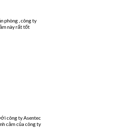
n phòng , công ty
ảm này rất tốt
với công ty Asentec
ình cảm của công ty