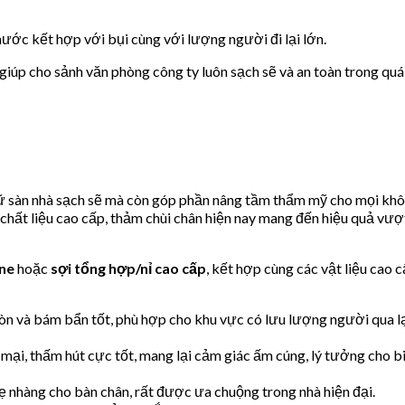
nước kết hợp với bụi cùng với lượng người đi lại lớn.
úp cho sảnh văn phòng công ty luôn sạch sẽ và an toàn trong quá tr
giữ sàn nhà sạch sẽ mà còn góp phần nâng tầm thẩm mỹ cho mọi khô
 chất liệu cao cấp, thảm chùi chân hiện nay mang đến hiệu quả vượt
ne
hoặc
sợi tổng hợp/nỉ cao cấp
, kết hợp cùng các vật liệu cao
òn và bám bẩn tốt, phù hợp cho khu vực có lưu lượng người qua lạ
mại, thấm hút cực tốt, mang lại cảm giác ấm cúng, lý tưởng cho b
hẹ nhàng cho bàn chân, rất được ưa chuộng trong nhà hiện đại.