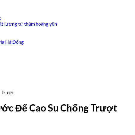
t
ất lượng từ thảm hoàng yến
ria Hà Đông
 Trượt
ớc Đế Cao Su Chống Trượt