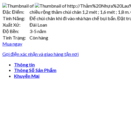
Đặc Điểm:
chiều rộng thảm chùi chân 1,2 mét ; 1,6 mét ; 1,8 m.
Tính Năng:
Để chùi chân khi đi vào nhà hạn chế bụi bẩn. Đặt t
Xuất Xứ:
Đài Loan
Độ Bền:
3-5 năm
Tình Trạng:
Còn hàng
Mua ngay
Gọi điện xác nhận và giao hàng tận nơi
Thông tin
Thông Số Sản Phẩm
Khuyến Mại