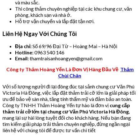
và màu sắc.
Thi công thảm chuyên nghiệp tại các khu chung cư, văn
phòng, khách sạn và nhà ở.
Hỗ trợ vận chuyển và lắp đặt tận nơi.
Liên Hệ Ngay Với Chúng Tôi
Địa chỉ:
Số 69/96 Đại Từ – Hoàng Mai – Hà Nội
Hotline:
0963 540 146
Email:
thamtraisanhoangyen@gmail.com
Công ty Thảm Hoàng Yến Là Đơn Vị Hàng Đầu Về
Thảm
Chùi Chân
Với số lượng người đi lại đông đúc tại sảnh chung cư Văn Phú
Victoria Hà Đông, việc lắp đặt thảm trải cỡ lớn là giải pháp tối
ưu để bảo vệ sàn nhà, tăng tính thẩm mỹ và đảm bảo an toàn.
Công ty TNHH Thảm Hoàng Yến tự hào là đơn vị
cung cấp
thảm trải cỡ lớn tại chung cư Văn Phú Victoria Hà Đông
,
mang lại sự hài lòng tuyệt đối cho khách hàng. Nếu bạn đang
tìm kiếm giải pháp trải thảm chuyên nghiệp, đừng ngần ngại
liên hệ với chúng tôi để được tư vấn chi tiết