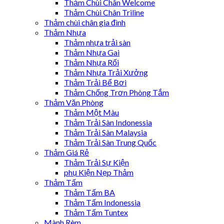
Thảm Chùi Chân Welcome
Thảm Chùi Chân Triline
Thảm chùi chân gia đình
Thảm Nhựa
Thảm nhựa trải sàn
Thảm Nhựa Gai
Thảm Nhựa Rối
Thảm Nhựa Trải Xưởng
Thảm Trải Bể Bơi
Thảm Chống Trơn Phòng Tắm
Thảm Văn Phòng
Thảm Một Màu
Thảm Trải Sàn Indonessia
Thảm Trải Sàn Malaysia
Thảm Trải Sàn Trung Quốc
Thảm Giá Rẻ
Thảm Trải Sự Kiện
phụ Kiện Nẹp Thảm
Thảm Tấm
Thảm Tấm BA
Thảm Tấm Indonessia
Thảm Tấm Tuntex
Mành Rèm