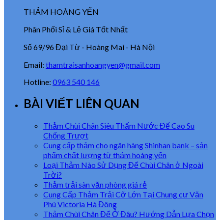
THẢM HOÀNG YẾN
Phân Phối Sỉ & Lẻ Giá Tốt Nhất
Số 69/96 Đại Từ - Hoàng Mai - Hà Nội
Email:
thamtraisanhoangyen@gmail.com
Hotline:
0963 540 146
BÀI VIẾT LIÊN QUAN
Thảm Chùi Chân Siêu Thấm Nước Đế Cao Su
Chống Trượt
Cung cấp thảm cho ngân hàng Shinhan bank – sản
phẩm chất lượng từ thảm hoàng yến
Loại Thảm Nào Sử Dụng Để Chùi Chân ở Ngoài
Trời?
Thảm trải sàn văn phòng giá rẻ
Cung Cấp Thảm Trải Cỡ Lớn Tại Chung cư Văn
Phú Victoria Hà Đông
Thảm Chùi Chân Để Ở Đâu? Hướng Dẫn Lựa Chọn