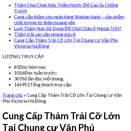
Thảm Chùi Chân Siêu Thấm Nước Đế Cao Su Chống
Trượt
Cung cấp thảm cho ngân hàng Shinhan bank – sản phẩm
chất lượng từ thảm hoàng yến
Loại Thảm Nào Sử Dụng Để Chùi Chân ở Ngoài Trời?
Thảm trải sàn văn phòng giá rẻ
Cung Cấp Thảm Trải Cỡ Lớn Tại Chung cư Văn Phú
Victoria Hà Đông
LƯỢNG TRUY CẬP
81
Đọc hôm nay:
1056
Đọc tuần trước:
307
Số lần đọc mỗi tháng:
166951
Tổng khách truy cập:
Trang chủ
»
Cung Cấp Thảm Trải Cỡ Lớn Tại Chung cư Văn
Phú Victoria Hà Đông
Cung Cấp Thảm Trải Cỡ Lớn
Tại Chung cư Văn Phú