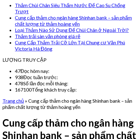
Thảm Chùi Chân Siêu Thấm Nước Đế Cao Su Chống
Trượt
Cung cấp thảm cho ngân hàng Shinhan bank – sản phẩm
chất lượng từ thảm hoàng yến
Loại Thảm Nào Sử Dụng Để Chùi Chân ở Ngoài Trời?
Thảm trải sàn văn phòng giá rẻ
Cung Cấp Thảm Trải Cỡ Lớn Tại Chung cư Văn Phú
Victoria Hà Đông
LƯỢNG TRUY CẬP
47
Đọc hôm nay:
938
Đọc tuần trước:
478
Số lần đọc mỗi tháng:
167100
Tổng khách truy cập:
Trang chủ
»
Cung cấp thảm cho ngân hàng Shinhan bank – sản
phẩm chất lượng từ thảm hoàng yến
Cung cấp thảm cho ngân hàng
Shinhan bank – sản phẩm chất