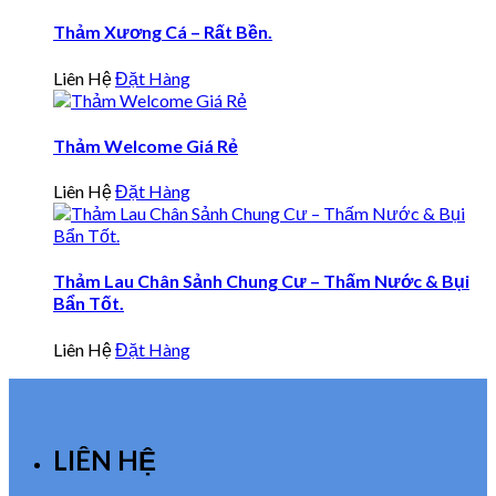
Thảm Xương Cá – Rất Bền.
Liên Hệ
Đặt Hàng
Thảm Welcome Giá Rẻ
Liên Hệ
Đặt Hàng
Thảm Lau Chân Sảnh Chung Cư – Thấm Nước & Bụi
Bẩn Tốt.
Liên Hệ
Đặt Hàng
LIÊN HỆ