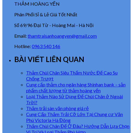
THẢM HOÀNG YẾN
Phân Phối Sỉ & Lẻ Giá Tốt Nhất
Số 69/96 Đại Từ - Hoàng Mai - Hà Nội
Email:
thamtraisanhoangyen@gmail.com
Hotline:
0963 540 146
BÀI VIẾT LIÊN QUAN
Thảm Chùi Chân Siêu Thấm Nước Đế Cao Su
Chống Trượt
Cung cấp thảm cho ngân hàng Shinhan bank – sản
phẩm chất lượng từ thảm hoàng yến
Loại Thảm Nào Sử Dụng Để Chùi Chân ở Ngoài
Trời?
Thảm trải sàn văn phòng giá rẻ
Cung Cấp Thảm Trải Cỡ Lớn Tại Chung cư Văn
Phú Victoria Hà Đông
Thảm Chùi Chân Để Ở Đâu? Hướng Dẫn Lựa Chọn
Vị Trí Và Loại Thảm Phù Hợp