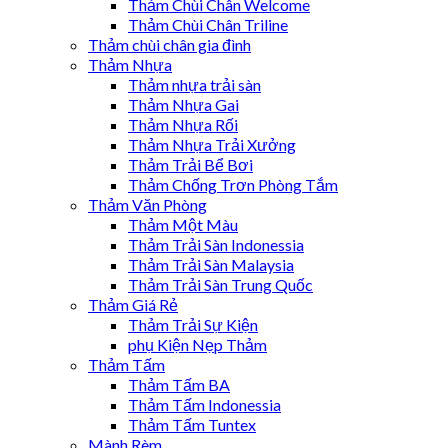
Thảm Chùi Chân Welcome
Thảm Chùi Chân Triline
Thảm chùi chân gia đình
Thảm Nhựa
Thảm nhựa trải sàn
Thảm Nhựa Gai
Thảm Nhựa Rối
Thảm Nhựa Trải Xưởng
Thảm Trải Bể Bơi
Thảm Chống Trơn Phòng Tắm
Thảm Văn Phòng
Thảm Một Màu
Thảm Trải Sàn Indonessia
Thảm Trải Sàn Malaysia
Thảm Trải Sàn Trung Quốc
Thảm Giá Rẻ
Thảm Trải Sự Kiện
phụ Kiện Nẹp Thảm
Thảm Tấm
Thảm Tấm BA
Thảm Tấm Indonessia
Thảm Tấm Tuntex
Mành Rèm