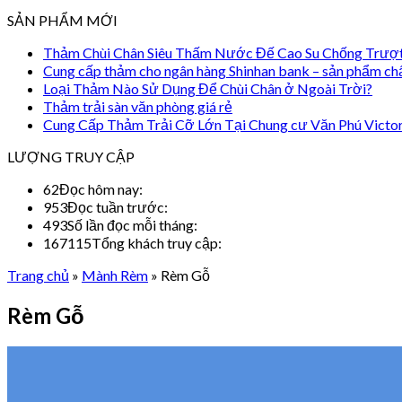
SẢN PHẨM MỚI
Thảm Chùi Chân Siêu Thấm Nước Đế Cao Su Chống Trượ
Cung cấp thảm cho ngân hàng Shinhan bank – sản phẩm ch
Loại Thảm Nào Sử Dụng Để Chùi Chân ở Ngoài Trời?
Thảm trải sàn văn phòng giá rẻ
Cung Cấp Thảm Trải Cỡ Lớn Tại Chung cư Văn Phú Victo
LƯỢNG TRUY CẬP
62
Đọc hôm nay:
953
Đọc tuần trước:
493
Số lần đọc mỗi tháng:
167115
Tổng khách truy cập:
Trang chủ
»
Mành Rèm
»
Rèm Gỗ
Rèm Gỗ