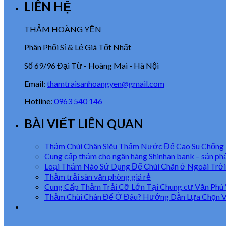
LIÊN HỆ
THẢM HOÀNG YẾN
Phân Phối Sỉ & Lẻ Giá Tốt Nhất
Số 69/96 Đại Từ - Hoàng Mai - Hà Nội
Email:
thamtraisanhoangyen@gmail.com
Hotline:
0963 540 146
BÀI VIẾT LIÊN QUAN
Thảm Chùi Chân Siêu Thấm Nước Đế Cao Su Chống
Cung cấp thảm cho ngân hàng Shinhan bank – sản p
Loại Thảm Nào Sử Dụng Để Chùi Chân ở Ngoài Trời
Thảm trải sàn văn phòng giá rẻ
Cung Cấp Thảm Trải Cỡ Lớn Tại Chung cư Văn Phú 
Thảm Chùi Chân Để Ở Đâu? Hướng Dẫn Lựa Chọn Vị