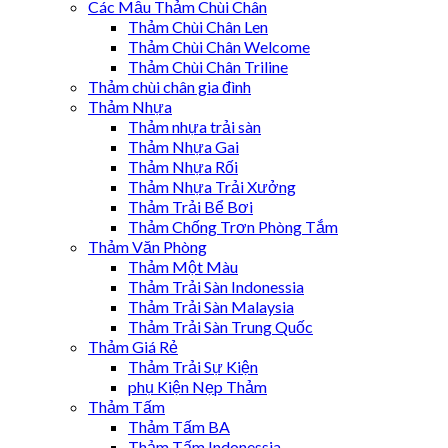
Các Mẫu Thảm Chùi Chân
Thảm Chùi Chân Len
Thảm Chùi Chân Welcome
Thảm Chùi Chân Triline
Thảm chùi chân gia đình
Thảm Nhựa
Thảm nhựa trải sàn
Thảm Nhựa Gai
Thảm Nhựa Rối
Thảm Nhựa Trải Xưởng
Thảm Trải Bể Bơi
Thảm Chống Trơn Phòng Tắm
Thảm Văn Phòng
Thảm Một Màu
Thảm Trải Sàn Indonessia
Thảm Trải Sàn Malaysia
Thảm Trải Sàn Trung Quốc
Thảm Giá Rẻ
Thảm Trải Sự Kiện
phụ Kiện Nẹp Thảm
Thảm Tấm
Thảm Tấm BA
Thảm Tấm Indonessia