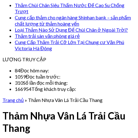
Thảm Chùi Chân Siêu Thấm Nước Đế Cao Su Chống
Trượt
Cung cấp thảm cho ngân hàng Shinhan bank – sản phẩm
chất lượng từ thảm hoàng yến
Loại Thảm Nào Sử Dụng Để Chùi Chân ở Ngoài Trời?
Thảm trải sàn văn phòng giá rẻ
Cung Cấp Thảm Trải Cỡ Lớn Tại Chung cư Văn Phú
Victoria Hà Đông
LƯỢNG TRUY CẬP
84
Đọc hôm nay:
1059
Đọc tuần trước:
310
Số lần đọc mỗi tháng:
166954
Tổng khách truy cập:
Trang chủ
»
Thảm Nhựa Vân Lá Trải Cầu Thang
Thảm Nhựa Vân Lá Trải Cầu
Thang