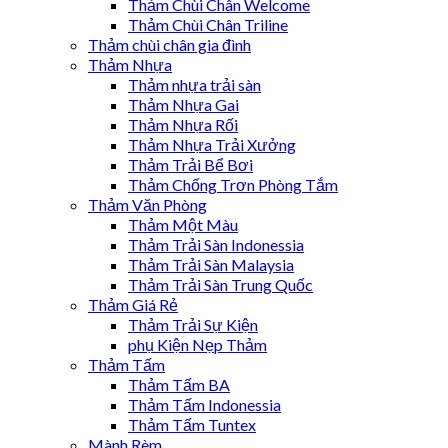
Thảm Chùi Chân Welcome
Thảm Chùi Chân Triline
Thảm chùi chân gia đình
Thảm Nhựa
Thảm nhựa trải sàn
Thảm Nhựa Gai
Thảm Nhựa Rối
Thảm Nhựa Trải Xưởng
Thảm Trải Bể Bơi
Thảm Chống Trơn Phòng Tắm
Thảm Văn Phòng
Thảm Một Màu
Thảm Trải Sàn Indonessia
Thảm Trải Sàn Malaysia
Thảm Trải Sàn Trung Quốc
Thảm Giá Rẻ
Thảm Trải Sự Kiện
phụ Kiện Nẹp Thảm
Thảm Tấm
Thảm Tấm BA
Thảm Tấm Indonessia
Thảm Tấm Tuntex
Mành Rèm