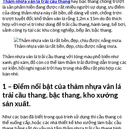
Thảm nhựa vân lá trải cầu thang
hay bậc thang chống trượt
là sản phẩm hiện đang được rất nhiều người sự dụng, ưu điểm
của dòng thảm nhựa này rất bền, dễ dàng vệ sinh, chống trơn
trượt tuyệt đối, khổ thảm vân lá rộng 1,2m x 15m do đó thích
hợp với mọi vị trí như dùng để trải cầu thang, hành lang, bể bơi,
sảnh công ty tại các khu công nghiệp, bếp ăn, bậc thang.
Thảm nhựa vân lá rất bền, đẹp, chịu được nắng mưa.
Thảm nhựa vân lá trải cầu thang với tông màu phổ biến như
xanh, ghi xám, đỏ còn có thể làm thảm trải đường dẫn trong các
sư kiện, hội nghị ngoài trời hay trong nhà đều rất phù hợp các
bạn nhé.
1 – Điểm nổi bật của thảm nhựa vân lá
trải cầu thang, bậc thang, kho xưởng
sản xuất.
Như các bạn đã biết trong quá trình sử dụng thì cầu thang có
thể xuống cấp, hoặc các nhà thiết kế kho xưởng làm bậc cầu
thang bằng sắt do vậy mà tấm thảm nhựa trải cầu thang hình