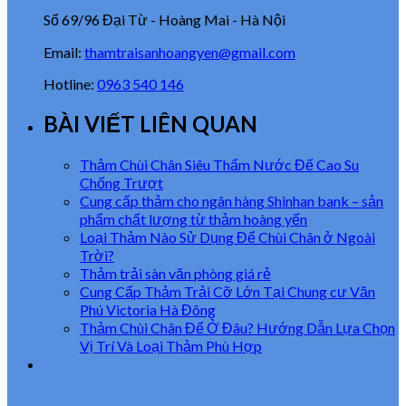
Số 69/96 Đại Từ - Hoàng Mai - Hà Nội
Email:
thamtraisanhoangyen@gmail.com
Hotline:
0963 540 146
BÀI VIẾT LIÊN QUAN
Thảm Chùi Chân Siêu Thấm Nước Đế Cao Su
Chống Trượt
Cung cấp thảm cho ngân hàng Shinhan bank – sản
phẩm chất lượng từ thảm hoàng yến
Loại Thảm Nào Sử Dụng Để Chùi Chân ở Ngoài
Trời?
Thảm trải sàn văn phòng giá rẻ
Cung Cấp Thảm Trải Cỡ Lớn Tại Chung cư Văn
Phú Victoria Hà Đông
Thảm Chùi Chân Để Ở Đâu? Hướng Dẫn Lựa Chọn
Vị Trí Và Loại Thảm Phù Hợp