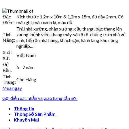
Đặc
Kích thước 1,2m x 10m & 1,2m x 15m, độ dày 2mm. Có
Điểm:
màu ghi, màu xanh lá, màu đỏ
Trải nhà xưởng, phân xưởng, cầu thang, bậc thang lên
Tính
xuống, bệnh viện, thang máy, sàn ô tô, chống trơn nhà vệ
Năng:
sinh, bếp ăn nhà hàng, khách sạn, hành lang khu công
nghiệp....
Xuất
Việt Nam
Xứ:
Độ
6 - 7 năm
Bền:
Tình
Còn Hàng
Trạng:
Mua ngay
Gọi điện xác nhận và giao hàng tận nơi
Thông tin
Thông Số Sản Phẩm
Khuyến Mại