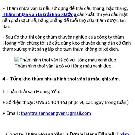
– Thảm nhựa vân lá nếu sử dụng để trải cầu thang, bậc thang,
Thảm nhựa vân lá trải kho xưởng
sản xuất thì yêu cầu mặt
nền phải sạch sẽ, bằng phẳng để tuổi thọ của thảm được lâu
dài.
– Sau đó thợ thi công thảm chuyên nghiệp của công ty thảm
Hoàng Yến chúng tôi sẽ cắt, dùng keo chuyên dụng dán cố định
thảm xuống măt sàn giúp cho tấm thảm không bị xê dịch.
Thảm hình thoi vân lá có với tông màu xanh đẹp.
4 – Tổng kho thảm nhựa hình thoi vân lá màu ghi xám.
+ Thảm trải sàn Hoàng Yến.
+ Số điện thoại : 0963 540 146.( phục vụ các ngày trong tuần )
+ Email :
thamtraisanhoangyen@gmail.com
Công ty Thảm Hoàng Yến Là Đơn Vị Hàng Đầu Về
Thảm