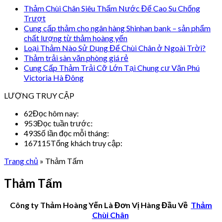
Thảm Chùi Chân Siêu Thấm Nước Đế Cao Su Chống
Trượt
Cung cấp thảm cho ngân hàng Shinhan bank – sản phẩm
chất lượng từ thảm hoàng yến
Loại Thảm Nào Sử Dụng Để Chùi Chân ở Ngoài Trời?
Thảm trải sàn văn phòng giá rẻ
Cung Cấp Thảm Trải Cỡ Lớn Tại Chung cư Văn Phú
Victoria Hà Đông
LƯỢNG TRUY CẬP
62
Đọc hôm nay:
953
Đọc tuần trước:
493
Số lần đọc mỗi tháng:
167115
Tổng khách truy cập:
Trang chủ
»
Thảm Tấm
Thảm Tấm
Công ty Thảm Hoàng Yến Là Đơn Vị Hàng Đầu Về
Thảm
Chùi Chân