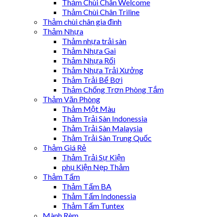
Thảm Chùi Chân Welcome
Thảm Chùi Chân Triline
Thảm chùi chân gia đình
Thảm Nhựa
Thảm nhựa trải sàn
Thảm Nhựa Gai
Thảm Nhựa Rối
Thảm Nhựa Trải Xưởng
Thảm Trải Bể Bơi
Thảm Chống Trơn Phòng Tắm
Thảm Văn Phòng
Thảm Một Màu
Thảm Trải Sàn Indonessia
Thảm Trải Sàn Malaysia
Thảm Trải Sàn Trung Quốc
Thảm Giá Rẻ
Thảm Trải Sự Kiện
phụ Kiện Nẹp Thảm
Thảm Tấm
Thảm Tấm BA
Thảm Tấm Indonessia
Thảm Tấm Tuntex
Mành Rèm