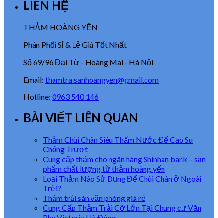
LIÊN HỆ
THẢM HOÀNG YẾN
Phân Phối Sỉ & Lẻ Giá Tốt Nhất
Số 69/96 Đại Từ - Hoàng Mai - Hà Nội
Email:
thamtraisanhoangyen@gmail.com
Hotline:
0963 540 146
BÀI VIẾT LIÊN QUAN
Thảm Chùi Chân Siêu Thấm Nước Đế Cao Su
Chống Trượt
Cung cấp thảm cho ngân hàng Shinhan bank – sản
phẩm chất lượng từ thảm hoàng yến
Loại Thảm Nào Sử Dụng Để Chùi Chân ở Ngoài
Trời?
Thảm trải sàn văn phòng giá rẻ
Cung Cấp Thảm Trải Cỡ Lớn Tại Chung cư Văn
Phú Victoria Hà Đông