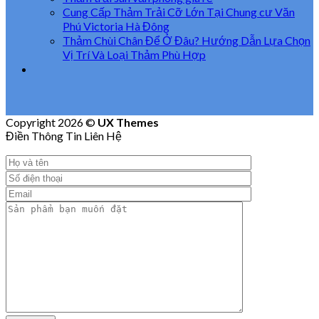
Cung Cấp Thảm Trải Cỡ Lớn Tại Chung cư Văn
Phú Victoria Hà Đông
Thảm Chùi Chân Để Ở Đâu? Hướng Dẫn Lựa Chọn
Vị Trí Và Loại Thảm Phù Hợp
Copyright 2026 ©
UX Themes
Điền Thông Tin Liên Hệ