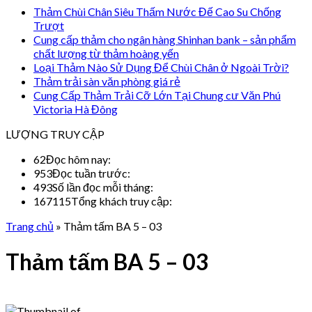
Thảm Chùi Chân Siêu Thấm Nước Đế Cao Su Chống
Trượt
Cung cấp thảm cho ngân hàng Shinhan bank – sản phẩm
chất lượng từ thảm hoàng yến
Loại Thảm Nào Sử Dụng Để Chùi Chân ở Ngoài Trời?
Thảm trải sàn văn phòng giá rẻ
Cung Cấp Thảm Trải Cỡ Lớn Tại Chung cư Văn Phú
Victoria Hà Đông
LƯỢNG TRUY CẬP
62
Đọc hôm nay:
953
Đọc tuần trước:
493
Số lần đọc mỗi tháng:
167115
Tổng khách truy cập:
Trang chủ
»
Thảm tấm BA 5 – 03
Thảm tấm BA 5 – 03