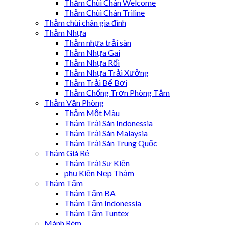
Thảm Chùi Chân Welcome
Thảm Chùi Chân Triline
Thảm chùi chân gia đình
Thảm Nhựa
Thảm nhựa trải sàn
Thảm Nhựa Gai
Thảm Nhựa Rối
Thảm Nhựa Trải Xưởng
Thảm Trải Bể Bơi
Thảm Chống Trơn Phòng Tắm
Thảm Văn Phòng
Thảm Một Màu
Thảm Trải Sàn Indonessia
Thảm Trải Sàn Malaysia
Thảm Trải Sàn Trung Quốc
Thảm Giá Rẻ
Thảm Trải Sự Kiện
phụ Kiện Nẹp Thảm
Thảm Tấm
Thảm Tấm BA
Thảm Tấm Indonessia
Thảm Tấm Tuntex
Mành Rèm