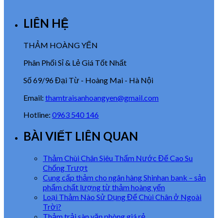
LIÊN HỆ
THẢM HOÀNG YẾN
Phân Phối Sỉ & Lẻ Giá Tốt Nhất
Số 69/96 Đại Từ - Hoàng Mai - Hà Nội
Email:
thamtraisanhoangyen@gmail.com
Hotline:
0963 540 146
BÀI VIẾT LIÊN QUAN
Thảm Chùi Chân Siêu Thấm Nước Đế Cao Su
Chống Trượt
Cung cấp thảm cho ngân hàng Shinhan bank – sản
phẩm chất lượng từ thảm hoàng yến
Loại Thảm Nào Sử Dụng Để Chùi Chân ở Ngoài
Trời?
Thảm trải sàn văn phòng giá rẻ