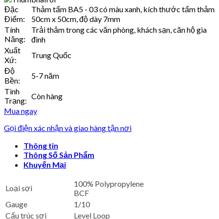
Đặc
Thảm tấm BA5 - 03 có màu xanh, kích thước tấm thảm
Điểm:
50cm x 50cm, độ dày 7mm
Tính
Trải thảm trong các văn phòng, khách sạn, căn hộ gia
Năng:
đình
Xuất
Trung Quốc
Xứ:
Độ
5-7 năm
Bền:
Tình
Còn hàng
Trạng:
Mua ngay
Gọi điện xác nhận và giao hàng tận nơi
Thông tin
Thông Số Sản Phẩm
Khuyến Mại
100% Polypropylene
Loại sợi
BCF
Gauge
1/10
Cấu trúc sợi
Level Loop