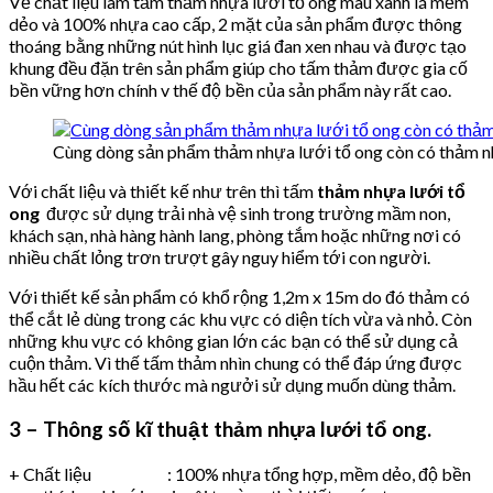
Về chất liệu làm tấm thảm nhựa lưới tổ ong màu xanh lá mềm
dẻo và 100% nhựa cao cấp, 2 mặt của sản phẩm được thông
thoáng bằng những nút hình lục giá đan xen nhau và được tạo
khung đều đặn trên sản phẩm giúp cho tấm thảm được gia cố
bền vững hơn chính v thế độ bền của sản phẩm này rất cao.
Cùng dòng sản phẩm thảm nhựa lưới tổ ong còn có thảm n
Với chất liệu và thiết kế như trên thì tấm
thảm nhựa lưới tổ
ong
được sử dụng trải nhà vệ sinh trong trường mầm non,
khách sạn, nhà hàng hành lang, phòng tắm hoặc những nơi có
nhiều chất lỏng trơn trượt gây nguy hiểm tới con người.
Với thiết kế sản phẩm có khổ rộng 1,2m x 15m do đó thảm có
thể cắt lẻ dùng trong các khu vực có diện tích vừa và nhỏ. Còn
những khu vực có không gian lớn các bạn có thể sử dụng cả
cuộn thảm. Vì thế tấm thảm nhìn chung có thể đáp ứng được
hầu hết các kích thước mà ngưởi sử dụng muốn dùng thảm.
3 – Thông số kĩ thuật thảm nhựa lưới tổ ong.
+ Chất liệu : 100% nhựa tổng hợp, mềm dẻo, độ bền