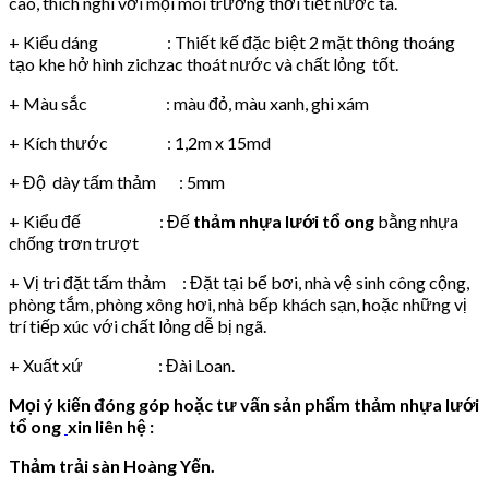
cao, thích nghi với mọi môi trường thời tiết nước ta.
+ Kiểu dáng : Thiết kế đặc biệt 2 mặt thông thoáng
tạo khe hở hình zichzac thoát nước và chất lỏng tốt.
+ Màu sắc : màu đỏ, màu xanh, ghi xám
+ Kích thước : 1,2m x 15md
+ Độ dày tấm thảm : 5mm
+ Kiểu đế : Đế
thảm nhựa lưới tổ ong
bằng nhựa
chống trơn trượt
+ Vị tri đặt tấm thảm : Đặt tại bể bơi, nhà vệ sinh công cộng,
phòng tắm, phòng xông hơi, nhà bếp khách sạn, hoặc những vị
trí tiếp xúc với chất lỏng dễ bị ngã.
+ Xuất xứ : Đài Loan.
Mọi ý kiến đóng góp hoặc tư vấn sản phẩm thảm nhựa lưới
tổ ong
xin liên hệ :
Thảm trải sàn Hoàng Yến.