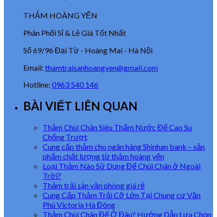
THẢM HOÀNG YẾN
Phân Phối Sỉ & Lẻ Giá Tốt Nhất
Số 69/96 Đại Từ - Hoàng Mai - Hà Nội
Email:
thamtraisanhoangyen@gmail.com
Hotline:
0963 540 146
BÀI VIẾT LIÊN QUAN
Thảm Chùi Chân Siêu Thấm Nước Đế Cao Su
Chống Trượt
Cung cấp thảm cho ngân hàng Shinhan bank – sản
phẩm chất lượng từ thảm hoàng yến
Loại Thảm Nào Sử Dụng Để Chùi Chân ở Ngoài
Trời?
Thảm trải sàn văn phòng giá rẻ
Cung Cấp Thảm Trải Cỡ Lớn Tại Chung cư Văn
Phú Victoria Hà Đông
Thảm Chùi Chân Để Ở Đâu? Hướng Dẫn Lựa Chọn