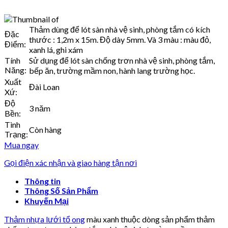
Thảm dùng để lót sàn nhà vệ sinh, phòng tắm có kích
Đặc
thước : 1,2m x 15m. Độ dày 5mm. Và 3 màu : màu đỏ,
Điểm:
xanh lá, ghi xám
Tính
Sử dụng để lót sàn chống trơn nhà vệ sinh, phòng tắm,
Năng:
bếp ăn, trường mầm non, hành lang trường học.
Xuất
Đài Loan
Xứ:
Độ
3 năm
Bền:
Tình
Còn hàng
Trạng:
Mua ngay
Gọi điện xác nhận và giao hàng tận nơi
Thông tin
Thông Số Sản Phẩm
Khuyến Mại
Thảm nhựa lưới tổ ong
màu xanh thuộc dòng sản phẩm thảm