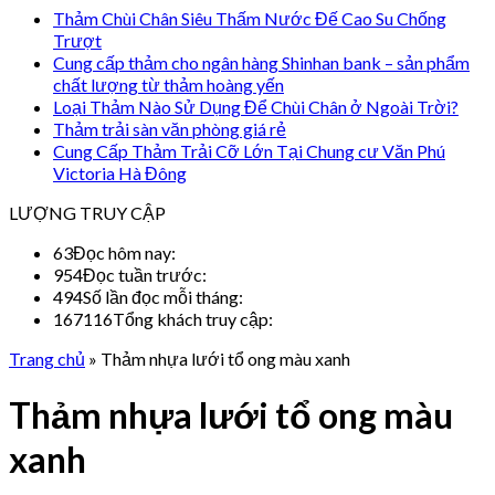
Thảm Chùi Chân Siêu Thấm Nước Đế Cao Su Chống
Trượt
Cung cấp thảm cho ngân hàng Shinhan bank – sản phẩm
chất lượng từ thảm hoàng yến
Loại Thảm Nào Sử Dụng Để Chùi Chân ở Ngoài Trời?
Thảm trải sàn văn phòng giá rẻ
Cung Cấp Thảm Trải Cỡ Lớn Tại Chung cư Văn Phú
Victoria Hà Đông
LƯỢNG TRUY CẬP
63
Đọc hôm nay:
954
Đọc tuần trước:
494
Số lần đọc mỗi tháng:
167116
Tổng khách truy cập:
Trang chủ
»
Thảm nhựa lưới tổ ong màu xanh
Thảm nhựa lưới tổ ong màu
xanh