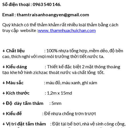
Số điện thoại : 0963 540 146.
Email : thamtraisanhoangyen@gmail.com
Quý khách có thể thảm khảm rất nhiều loại thảm bằng cách
truy cập website :
www. thamnhuachuichan.com
+ Chất liệu
: 100% nhựa tổng hợp, mềm dẻo, độ bền
cao, thích nghi với mọi môi trường thời tiết nước ta.
+ Kiểu dáng
: Thiết kế đặc biệt 2 mặt thông thoáng
tạo khe hở hình zichzac thoát nước và chất lỏng tốt.
+ Màu sắc
: màu đỏ, màu xanh, ghi xám
+ Kích thước
: 1,2m x 15md
+ Độ dày tấm thảm
: 5mm
+ Kiểu đế
: Đế nhựa chống trơn trượt
+ Vị tri đặt tấm thảm
: Đặt tại bể bơi, nhà vệ sinh công cộng,