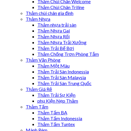
Thảm Chùi Chân Welcome
Thảm Chùi Chân Triline
Thảm chùi chân gia đình
Thảm Nhựa
Thảm nhựa trải sàn
Thảm Nhựa Gai
Thảm Nhựa Rối
Thảm Nhựa Trải Xưởng
Thảm Trải Bể Bơi
Thảm Chống Trơn Phòng Tắm
Thảm Văn Phòng
Thảm Một Màu
Thảm Trải Sàn Indonessia
Thảm Trải Sàn Malaysia
Thảm Trải Sàn Trung Quốc
Thảm Giá Rẻ
Thảm Trải Sự Kiện
phụ Kiện Nẹp Thảm
Thảm Tấm
Thảm Tấm BA
Thảm Tấm Indonessia
Thảm Tấm Tuntex
Mành Rèm