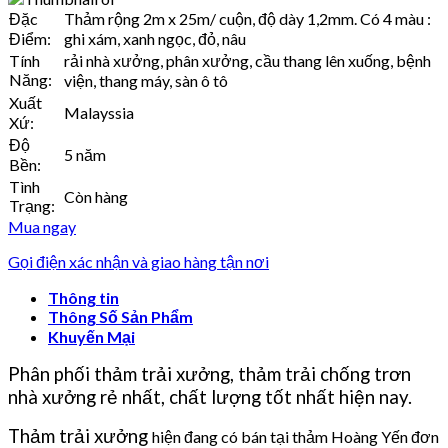
Đặc
Thảm rộng 2m x 25m/ cuộn, độ dày 1,2mm. Có 4 màu :
Điểm:
ghi xám, xanh ngọc, đỏ, nâu
Tính
rải nhà xưởng, phân xưởng, cầu thang lên xuống, bệnh
Năng:
viện, thang máy, sàn ô tô
Xuất
Malayssia
Xứ:
Độ
5 năm
Bền:
Tình
Còn hàng
Trạng:
Mua ngay
Gọi điện xác nhận và giao hàng tận nơi
Thông tin
Thông Số Sản Phẩm
Khuyến Mại
Phân phối thảm trải xưởng, thảm trải chống trơn
nhà xưởng rẻ nhất, chất lượng tốt nhất hiện nay.
Thảm trải xưởng
hiện đang có bán tại thảm Hoàng Yến đơn