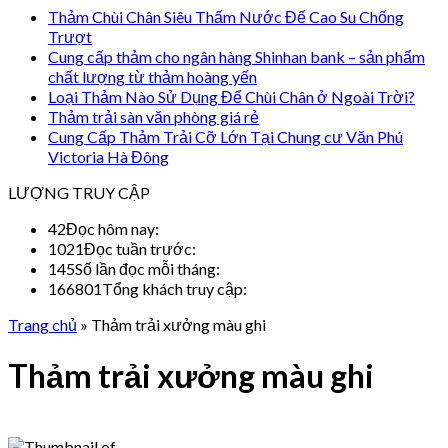
Thảm Chùi Chân Siêu Thấm Nước Đế Cao Su Chống
Trượt
Cung cấp thảm cho ngân hàng Shinhan bank – sản phẩm
chất lượng từ thảm hoàng yến
Loại Thảm Nào Sử Dụng Để Chùi Chân ở Ngoài Trời?
Thảm trải sàn văn phòng giá rẻ
Cung Cấp Thảm Trải Cỡ Lớn Tại Chung cư Văn Phú
Victoria Hà Đông
LƯỢNG TRUY CẬP
42
Đọc hôm nay:
1021
Đọc tuần trước:
145
Số lần đọc mỗi tháng:
166801
Tổng khách truy cập:
Trang chủ
»
Thảm trải xưởng màu ghi
Thảm trải xưởng màu ghi