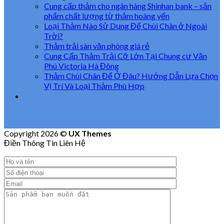
Cung cấp thảm cho ngân hàng Shinhan bank – sản
phẩm chất lượng từ thảm hoàng yến
Loại Thảm Nào Sử Dụng Để Chùi Chân ở Ngoài
Trời?
Thảm trải sàn văn phòng giá rẻ
Cung Cấp Thảm Trải Cỡ Lớn Tại Chung cư Văn
Phú Victoria Hà Đông
Thảm Chùi Chân Để Ở Đâu? Hướng Dẫn Lựa Chọn
Vị Trí Và Loại Thảm Phù Hợp
Copyright 2026 ©
UX Themes
Điền Thông Tin Liên Hệ