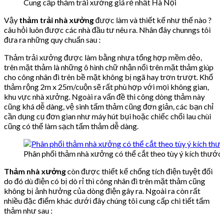
Cung cấp thảm trải xưởng giá rẻ nhất Hà Nội
Vậy
thảm trải nhà xưởng
được làm và thiết kế như thế nào ?
câu hỏi luôn được các nhà đầu tư nêu ra. Nhân đây chunngs tôi
đưa ra những quy chuẩn sau :
Thảm trải xưởng được làm bằng nhựa tổng hợp mềm dẻo,
trên mặt thảm là những ô hình chữ nhận nổi trên mặt thảm giúp
cho công nhân đi trên bề mặt không bị ngã hay trơn trượt. Khổ
thảm rộng 2m x 25m/cuộn sẽ rất phù hợp với mọi không gian,
khu vực nhà xưởng. Ngoài ra vấn đề thi công dòng thảm này
cũng khá dễ dàng, vệ sinh tấm thảm cũng đơn giản, các bạn chỉ
cần dụng cụ đơn gian như máy hút bụi hoặc chiếc chổi lau chùi
cũng có thể làm sạch tấm thảm dễ dàng.
Phân phối thảm nhà xưởng có thể cắt theo tùy ý kích thướ
Thảm nhà xưởng
còn được thiết kế chống tích điện tuyệt đối
do đó dù điện có bị dò rỉ thì công nhân đi trên mặt thảm cũng
không bị ảnh hưởng của dòng điện gây ra. Ngoài ra còn rất
nhiều đặc điểm khác dưới đây chúng tôi cung cấp chi tiết tấm
thảm như sau :