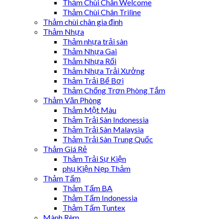
Thảm Chùi Chân Welcome
Thảm Chùi Chân Triline
Thảm chùi chân gia đình
Thảm Nhựa
Thảm nhựa trải sàn
Thảm Nhựa Gai
Thảm Nhựa Rối
Thảm Nhựa Trải Xưởng
Thảm Trải Bể Bơi
Thảm Chống Trơn Phòng Tắm
Thảm Văn Phòng
Thảm Một Màu
Thảm Trải Sàn Indonessia
Thảm Trải Sàn Malaysia
Thảm Trải Sàn Trung Quốc
Thảm Giá Rẻ
Thảm Trải Sự Kiện
phụ Kiện Nẹp Thảm
Thảm Tấm
Thảm Tấm BA
Thảm Tấm Indonessia
Thảm Tấm Tuntex
Mành Rèm