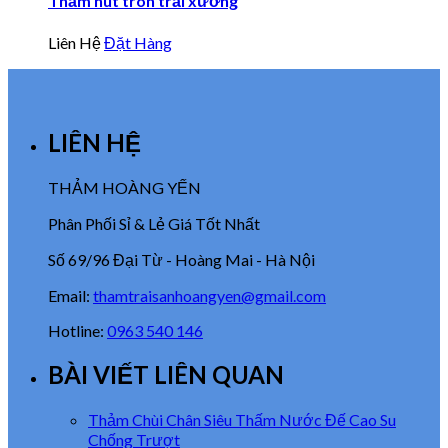
Thảm nút tròn trải xưởng
Liên Hệ
Đặt Hàng
LIÊN HỆ
THẢM HOÀNG YẾN
Phân Phối Sỉ & Lẻ Giá Tốt Nhất
Số 69/96 Đại Từ - Hoàng Mai - Hà Nội
Email:
thamtraisanhoangyen@gmail.com
Hotline:
0963 540 146
BÀI VIẾT LIÊN QUAN
Thảm Chùi Chân Siêu Thấm Nước Đế Cao Su
Chống Trượt