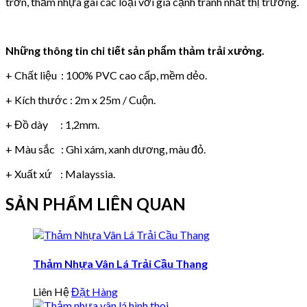
trơn, thảm nhựa gai các loại với giá cạnh tranh nhất thị trường.
Những thông tin chi tiết sản phẩm thảm trải xưởng.
+ Chất liệu : 100% PVC cao cấp, mềm dẻo.
+ Kích thước : 2m x 25m / Cuộn.
+ Đồ dày : 1,2mm.
+ Màu sắc : Ghi xám, xanh dương, màu đỏ.
+ Xuất xứ : Malayssia.
SẢN PHẨM LIÊN QUAN
Thảm Nhựa Vân Lá Trải Cầu Thang
Liên Hệ
Đặt Hàng