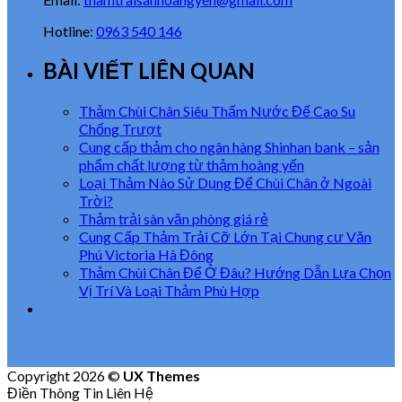
Hotline:
0963 540 146
BÀI VIẾT LIÊN QUAN
Thảm Chùi Chân Siêu Thấm Nước Đế Cao Su
Chống Trượt
Cung cấp thảm cho ngân hàng Shinhan bank – sản
phẩm chất lượng từ thảm hoàng yến
Loại Thảm Nào Sử Dụng Để Chùi Chân ở Ngoài
Trời?
Thảm trải sàn văn phòng giá rẻ
Cung Cấp Thảm Trải Cỡ Lớn Tại Chung cư Văn
Phú Victoria Hà Đông
Thảm Chùi Chân Để Ở Đâu? Hướng Dẫn Lựa Chọn
Vị Trí Và Loại Thảm Phù Hợp
Copyright 2026 ©
UX Themes
Điền Thông Tin Liên Hệ