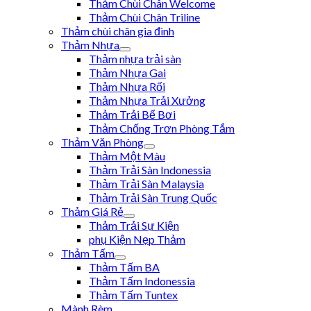
Thảm Chùi Chân Welcome
Thảm Chùi Chân Triline
Thảm chùi chân gia đình
Thảm Nhựa
Thảm nhựa trải sàn
Thảm Nhựa Gai
Thảm Nhựa Rối
Thảm Nhựa Trải Xưởng
Thảm Trải Bể Bơi
Thảm Chống Trơn Phòng Tắm
Thảm Văn Phòng
Thảm Một Màu
Thảm Trải Sàn Indonessia
Thảm Trải Sàn Malaysia
Thảm Trải Sàn Trung Quốc
Thảm Giá Rẻ
Thảm Trải Sự Kiện
phụ Kiện Nẹp Thảm
Thảm Tấm
Thảm Tấm BA
Thảm Tấm Indonessia
Thảm Tấm Tuntex
Mành Rèm