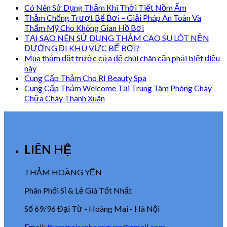
Có Nên Sử Dụng Thảm Khi Thời Tiết Nồm Ẩm
Thảm Chống Trượt Bể Bơi – Giải Pháp An Toàn Và
Thẩm Mỹ Cho Không Gian Hồ Bơi
TẠI SAO NÊN SỬ DỤNG THẢM CAO SU LÓT NỀN
ĐƯỜNG ĐI KHU VỰC BỂ BƠI?
Mua thảm đặt trước cửa để chùi chân cần phải biết điều
này
Cung Cấp Thảm Cho RI Beauty Spa
Cung Cấp Thảm Welcome Tại Trung Tâm Phòng Cháy
Chữa Cháy Thanh Xuân
LIÊN HỆ
THẢM HOÀNG YẾN
Phân Phối Sỉ & Lẻ Giá Tốt Nhất
Số 69/96 Đại Từ - Hoàng Mai - Hà Nội
Email:
thamtraisanhoangyen@gmail.com