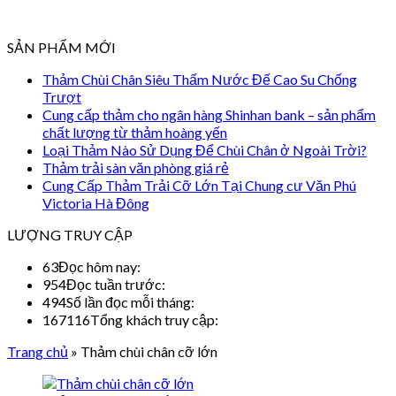
SẢN PHẨM MỚI
Thảm Chùi Chân Siêu Thấm Nước Đế Cao Su Chống
Trượt
Cung cấp thảm cho ngân hàng Shinhan bank – sản phẩm
chất lượng từ thảm hoàng yến
Loại Thảm Nào Sử Dụng Để Chùi Chân ở Ngoài Trời?
Thảm trải sàn văn phòng giá rẻ
Cung Cấp Thảm Trải Cỡ Lớn Tại Chung cư Văn Phú
Victoria Hà Đông
LƯỢNG TRUY CẬP
63
Đọc hôm nay:
954
Đọc tuần trước:
494
Số lần đọc mỗi tháng:
167116
Tổng khách truy cập:
Trang chủ
»
Thảm chùi chân cỡ lớn