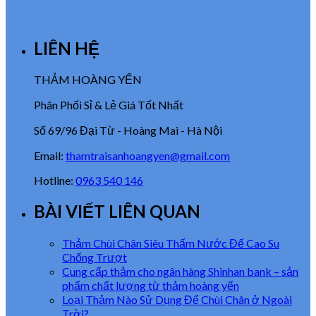
LIÊN HỆ
THẢM HOÀNG YẾN
Phân Phối Sỉ & Lẻ Giá Tốt Nhất
Số 69/96 Đại Từ - Hoàng Mai - Hà Nội
Email:
thamtraisanhoangyen@gmail.com
Hotline:
0963 540 146
BÀI VIẾT LIÊN QUAN
Thảm Chùi Chân Siêu Thấm Nước Đế Cao Su
Chống Trượt
Cung cấp thảm cho ngân hàng Shinhan bank – sản
phẩm chất lượng từ thảm hoàng yến
Loại Thảm Nào Sử Dụng Để Chùi Chân ở Ngoài
Trời?