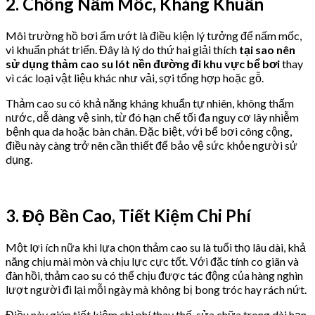
2. Chống Nấm Mốc, Kháng Khuẩn
Môi trường hồ bơi ẩm ướt là điều kiện lý tưởng để nấm mốc,
vi khuẩn phát triển. Đây là lý do thứ hai giải thích
tại sao nên
sử dụng thảm cao su lót nền đường đi khu vực bể bơi
thay
vì các loại vật liệu khác như vải, sợi tổng hợp hoặc gỗ.
Thảm cao su có khả năng kháng khuẩn tự nhiên, không thấm
nước, dễ dàng vệ sinh, từ đó hạn chế tối đa nguy cơ lây nhiễm
bệnh qua da hoặc bàn chân. Đặc biệt, với bể bơi công cộng,
điều này càng trở nên cần thiết để bảo vệ sức khỏe người sử
dụng.
3. Độ Bền Cao, Tiết Kiệm Chi Phí
Một lợi ích nữa khi lựa chọn thảm cao su là tuổi thọ lâu dài, khả
năng chịu mài mòn và chịu lực cực tốt. Với đặc tính co giãn và
đàn hồi, thảm cao su có thể chịu được tác động của hàng nghìn
lượt người đi lại mỗi ngày mà không bị bong tróc hay rách nứt.
Điều này giúp tiết kiệm chi phí thay thế, sửa chữa trong dài hạn,