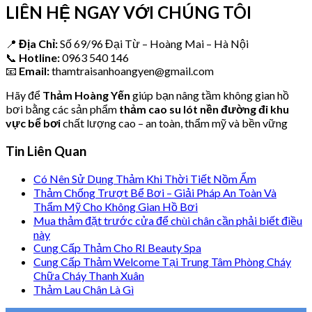
LIÊN HỆ NGAY VỚI CHÚNG TÔI
📍
Địa Chỉ:
Số 69/96 Đại Từ – Hoàng Mai – Hà Nội
📞
Hotline:
0963 540 146
📧
Email:
thamtraisanhoangyen@gmail.com
Hãy để
Thảm Hoàng Yến
giúp bạn nâng tầm không gian hồ
bơi bằng các sản phẩm
thảm cao su lót nền đường đi khu
vực bể bơi
chất lượng cao – an toàn, thẩm mỹ và bền vững
Tin Liên Quan
Có Nên Sử Dụng Thảm Khi Thời Tiết Nồm Ẩm
Thảm Chống Trượt Bể Bơi – Giải Pháp An Toàn Và
Thẩm Mỹ Cho Không Gian Hồ Bơi
Mua thảm đặt trước cửa để chùi chân cần phải biết điều
này
Cung Cấp Thảm Cho RI Beauty Spa
Cung Cấp Thảm Welcome Tại Trung Tâm Phòng Cháy
Chữa Cháy Thanh Xuân
Thảm Lau Chân Là Gì