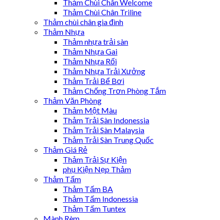
Thảm Chùi Chân Welcome
Thảm Chùi Chân Triline
Thảm chùi chân gia đình
Thảm Nhựa
Thảm nhựa trải sàn
Thảm Nhựa Gai
Thảm Nhựa Rối
Thảm Nhựa Trải Xưởng
Thảm Trải Bể Bơi
Thảm Chống Trơn Phòng Tắm
Thảm Văn Phòng
Thảm Một Màu
Thảm Trải Sàn Indonessia
Thảm Trải Sàn Malaysia
Thảm Trải Sàn Trung Quốc
Thảm Giá Rẻ
Thảm Trải Sự Kiện
phụ Kiện Nẹp Thảm
Thảm Tấm
Thảm Tấm BA
Thảm Tấm Indonessia
Thảm Tấm Tuntex
Mành Rèm