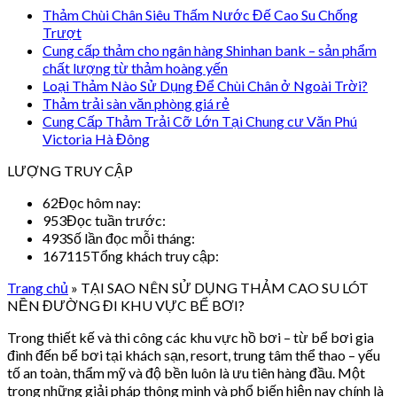
Thảm Chùi Chân Siêu Thấm Nước Đế Cao Su Chống
Trượt
Cung cấp thảm cho ngân hàng Shinhan bank – sản phẩm
chất lượng từ thảm hoàng yến
Loại Thảm Nào Sử Dụng Để Chùi Chân ở Ngoài Trời?
Thảm trải sàn văn phòng giá rẻ
Cung Cấp Thảm Trải Cỡ Lớn Tại Chung cư Văn Phú
Victoria Hà Đông
LƯỢNG TRUY CẬP
62
Đọc hôm nay:
953
Đọc tuần trước:
493
Số lần đọc mỗi tháng:
167115
Tổng khách truy cập:
Trang chủ
»
TẠI SAO NÊN SỬ DỤNG THẢM CAO SU LÓT
NỀN ĐƯỜNG ĐI KHU VỰC BỂ BƠI?
Trong thiết kế và thi công các khu vực hồ bơi – từ bể bơi gia
đình đến bể bơi tại khách sạn, resort, trung tâm thể thao – yếu
tố an toàn, thẩm mỹ và độ bền luôn là ưu tiên hàng đầu. Một
trong những giải pháp thông minh và phổ biến hiện nay chính là