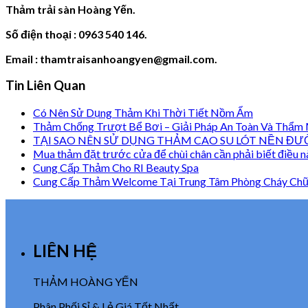
Thảm trải sàn Hoàng Yến.
Số điện thoại : 0963 540 146.
Email : thamtraisanhoangyen@gmail.com.
Tin Liên Quan
Có Nên Sử Dụng Thảm Khi Thời Tiết Nồm Ẩm
Thảm Chống Trượt Bể Bơi – Giải Pháp An Toàn Và Thẩm
TẠI SAO NÊN SỬ DỤNG THẢM CAO SU LÓT NỀN ĐƯ
Mua thảm đặt trước cửa để chùi chân cần phải biết điều n
Cung Cấp Thảm Cho RI Beauty Spa
Cung Cấp Thảm Welcome Tại Trung Tâm Phòng Cháy Chữ
LIÊN HỆ
THẢM HOÀNG YẾN
Phân Phối Sỉ & Lẻ Giá Tốt Nhất