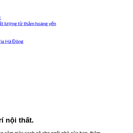
t
ất lượng từ thảm hoàng yến
ria Hà Đông
í nội thất.