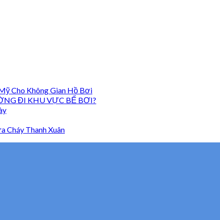
 Mỹ Cho Không Gian Hồ Bơi
ỜNG ĐI KHU VỰC BỂ BƠI?
ày
a Cháy Thanh Xuân