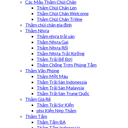
Các Mẫu Thảm Chùi Chân
Thảm Chùi Chân Len
Thảm Chùi Chân Welcome
Thảm Chùi Chân Triline
Thảm chùi chân gia đình
Thảm Nhựa
Thảm nhựa trải sàn
Thảm Nhựa Gai
Thảm Nhựa Rối
Thảm Nhựa Trải Xưởng
Thảm Trải Bể Bơi
Thảm Chống Trơn Phòng Tắm
Thảm Văn Phòng
Thảm Một Màu
Thảm Trải Sàn Indonessia
Thảm Trải Sàn Malaysia
Thảm Trải Sàn Trung Quốc
Thảm Giá Rẻ
Thảm Trải Sự Kiện
phụ Kiện Nẹp Thảm
Thảm Tấm
Thảm Tấm BA
Thảm Tấm Indonessia