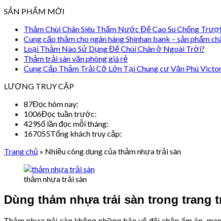
SẢN PHẨM MỚI
Thảm Chùi Chân Siêu Thấm Nước Đế Cao Su Chống Trượ
Cung cấp thảm cho ngân hàng Shinhan bank – sản phẩm ch
Loại Thảm Nào Sử Dụng Để Chùi Chân ở Ngoài Trời?
Thảm trải sàn văn phòng giá rẻ
Cung Cấp Thảm Trải Cỡ Lớn Tại Chung cư Văn Phú Victo
LƯỢNG TRUY CẬP
87
Đọc hôm nay:
1006
Đọc tuần trước:
429
Số lần đọc mỗi tháng:
167055
Tổng khách truy cập:
Trang chủ
»
Nhiều công dụng của thảm nhựa trải sàn
thảm nhựa trải sàn
Dùng thảm nhựa trải sàn trong trang tr