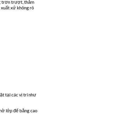
g trơn trượt, thảm
c xuất xứ không rõ
 tại các vị trí như
nhờ lớp đế bằng cao