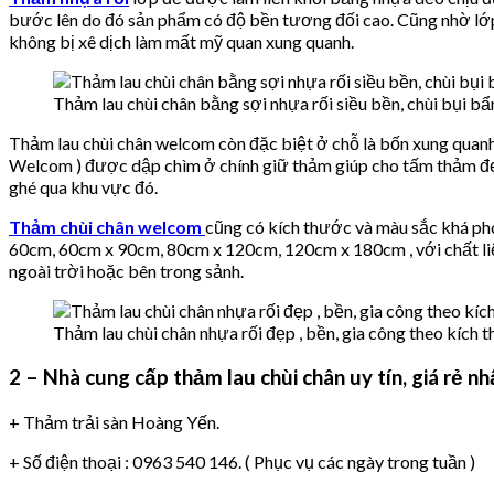
bước lên do đó sản phẩm có độ bền tương đối cao. Cũng nhờ lớp
không bị xê dịch làm mất mỹ quan xung quanh.
Thảm lau chùi chân bằng sợi nhựa rối siều bền, chùi bụi bẩn
Thảm lau chùi chân welcom còn đặc biệt ở chỗ là bốn xung quanh
Welcom ) được dập chìm ở chính giữ thảm giúp cho tấm thảm đẹp 
ghé qua khu vực đó.
Thảm chùi chân welcom
cũng có kích thước và màu sắc khá ph
60cm, 60cm x 90cm, 80cm x 120cm, 120cm x 180cm , với chất liệ
ngoài trời hoặc bên trong sảnh.
Thảm lau chùi chân nhựa rối đẹp , bền, gia công theo kích 
2 – Nhà cung cấp thảm lau chùi chân uy tín, giá rẻ n
+ Thảm trải sàn Hoàng Yến.
+ Số điện thoại : 0963 540 146. ( Phục vụ các ngày trong tuần )