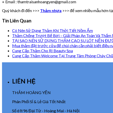
+ Email : thamtraisanhoangyen@gmail.com
Quý khách đi đến >>>
Thảm nhựa
>>> để xem nhiều mẫu hơn tại
Tin Liên Quan
Có Nên Sử Dụng Thảm Khi Thời Tiết Nồm Ẩm
Thảm Chống Trượt Bể Bơi – Giải Pháp An Toàn Và Thẩm
TẠI SAO NÊN SỬ DỤNG THẢM CAO SU LÓT NỀN ĐƯ
Mua thảm đặt trước cửa để chùi chân cần phải biết điều n
Cung Cấp Thảm Cho RI Beauty Spa
Cung Cấp Thảm Welcome Tại Trung Tâm Phòng Cháy Chữ
LIÊN HỆ
THẢM HOÀNG YẾN
Phân Phối Sỉ & Lẻ Giá Tốt Nhất
Số 69/96 Đại Từ - Hoàng Mai - Hà Nội