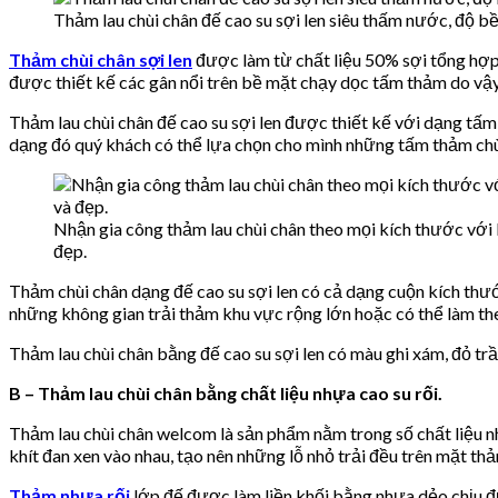
Thảm lau chùi chân đế cao su sợi len siêu thấm nước, độ bề
Thảm chùi chân sợi len
được làm từ chất liệu 50% sợi tổng hợp
được thiết kế các gân nổi trên bề mặt chạy dọc tấm thảm do vậy 
Thảm lau chùi chân đế cao su sợi len được thiết kế với dạng t
dạng đó quý khách có thể lựa chọn cho mình những tấm thảm ch
Nhận gia công thảm lau chùi chân theo mọi kích thước với 
đẹp.
Thảm chùi chân dạng đế cao su sợi len có cả dạng cuộn kích thư
những không gian trải thảm khu vực rộng lớn hoặc có thể làm t
Thảm lau chùi chân bằng đế cao su sợi len có màu ghi xám, đỏ trầ
B – Thảm lau chùi chân bằng chất liệu nhựa cao su rối.
Thảm lau chùi chân welcom là sản phẩm nằm trong số chất liệu n
khít đan xen vào nhau, tạo nên những lỗ nhỏ trải đều trên mặt th
Thảm nhựa rối
lớp đế được làm liền khối bằng nhựa dẻo chịu đ