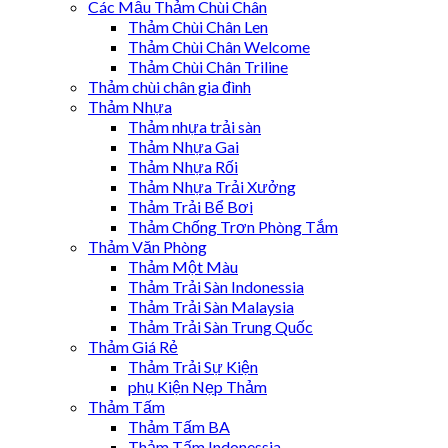
Các Mẫu Thảm Chùi Chân
Thảm Chùi Chân Len
Thảm Chùi Chân Welcome
Thảm Chùi Chân Triline
Thảm chùi chân gia đình
Thảm Nhựa
Thảm nhựa trải sàn
Thảm Nhựa Gai
Thảm Nhựa Rối
Thảm Nhựa Trải Xưởng
Thảm Trải Bể Bơi
Thảm Chống Trơn Phòng Tắm
Thảm Văn Phòng
Thảm Một Màu
Thảm Trải Sàn Indonessia
Thảm Trải Sàn Malaysia
Thảm Trải Sàn Trung Quốc
Thảm Giá Rẻ
Thảm Trải Sự Kiện
phụ Kiện Nẹp Thảm
Thảm Tấm
Thảm Tấm BA
Thảm Tấm Indonessia