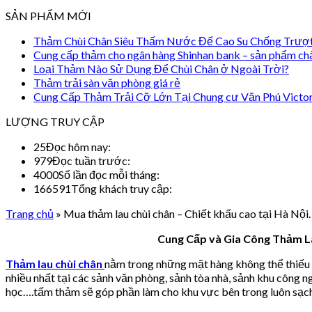
SẢN PHẨM MỚI
Thảm Chùi Chân Siêu Thấm Nước Đế Cao Su Chống Trượ
Cung cấp thảm cho ngân hàng Shinhan bank – sản phẩm ch
Loại Thảm Nào Sử Dụng Để Chùi Chân ở Ngoài Trời?
Thảm trải sàn văn phòng giá rẻ
Cung Cấp Thảm Trải Cỡ Lớn Tại Chung cư Văn Phú Victo
LƯỢNG TRUY CẬP
25
Đọc hôm nay:
979
Đọc tuần trước:
4000
Số lần đọc mỗi tháng:
166591
Tổng khách truy cập:
Trang chủ
»
Mua thảm lau chùi chân – Chiết khấu cao tại Hà Nội.
Cung Cấp và Gia Công Thảm La
Thảm lau chùi chân
nằm trong những mặt hàng không thể thiếu 
nhiều nhất tại các sảnh văn phòng, sảnh tòa nhà, sảnh khu công 
học….tấm thảm sẽ góp phần làm cho khu vực bên trong luôn sạch 