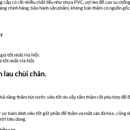
cấp có rất nhiều chất liệu như nhựa PVC, sợi len đế cao su chốn
n hàng chính hãng, bảo hành sản phẩm, không bán thảm có nguồn gố
ây
á tốt nhất Hà Nội.
 lau chùi chân.
hả năng thấm hút nước siêu tốt do vậy tấm thảm rất phù hợp để đặt
 sự bám dính siêu tốt giữ phần đế thảm và mặt sàn đá hóa , cũng 
ười tiêu dùng.