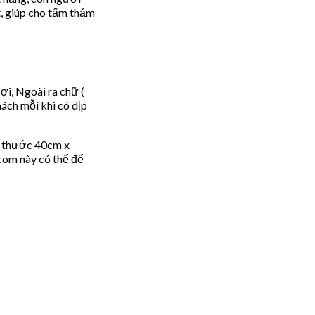
, giúp cho tấm thảm
ợi, Ngoài ra chữ (
ách mỗi khi có dịp
h thước 40cm x
com này có thể để