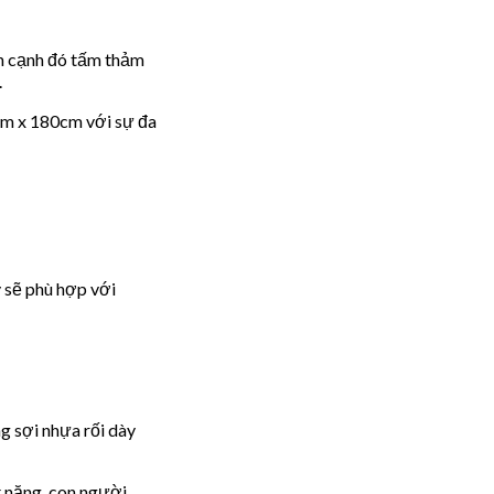
ên cạnh đó tấm thảm
.
cm x 180cm với sự đa
 sẽ phù hợp với
g sợi nhựa rối dày
t nặng, con người