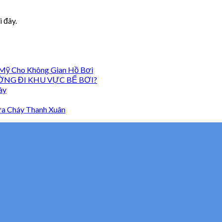
 đây.
 Mỹ Cho Không Gian Hồ Bơi
ỜNG ĐI KHU VỰC BỂ BƠI?
ày
a Cháy Thanh Xuân