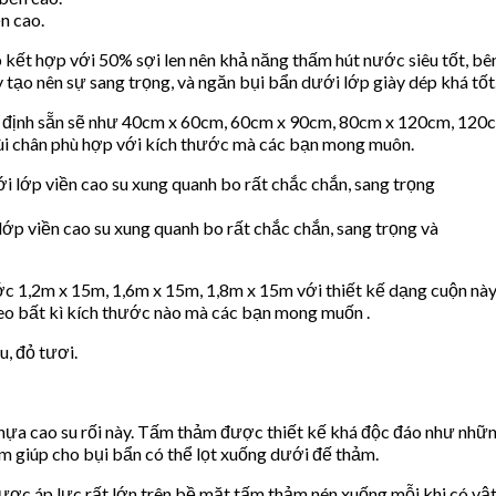
n cao.
 kết hợp với 50% sợi len nên khả năng thấm hút nước siêu tốt, b
tạo nên sự sang trọng, và ngăn bụi bẩn dưới lớp giày dép khá tốt
ấm định sẵn sẽ như 40cm x 60cm, 60cm x 90cm, 80cm x 120cm, 120
ùi chân phù hợp với kích thước mà các bạn mong muôn.
lớp viền cao su xung quanh bo rất chắc chắn, sang trọng và
ớc 1,2m x 15m, 1,6m x 15m, 1,8m x 15m với thiết kế dạng cuộn này
heo bất kì kích thước nào mà các bạn mong muốn .
u, đỏ tươi.
hựa cao su rối này. Tấm thảm được thiết kế khá độc đáo như nhữn
ảm giúp cho bụi bẩn có thể lọt xuống dưới đế thảm.
ược áp lực rất lớn trên bề mặt tấm thảm nén xuống mỗi khi có vậ