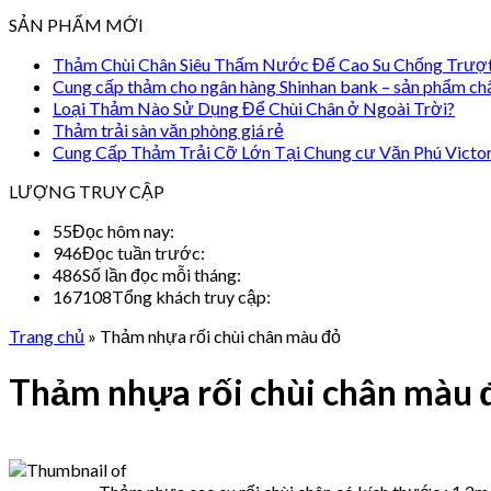
SẢN PHẨM MỚI
Thảm Chùi Chân Siêu Thấm Nước Đế Cao Su Chống Trượ
Cung cấp thảm cho ngân hàng Shinhan bank – sản phẩm ch
Loại Thảm Nào Sử Dụng Để Chùi Chân ở Ngoài Trời?
Thảm trải sàn văn phòng giá rẻ
Cung Cấp Thảm Trải Cỡ Lớn Tại Chung cư Văn Phú Victo
LƯỢNG TRUY CẬP
55
Đọc hôm nay:
946
Đọc tuần trước:
486
Số lần đọc mỗi tháng:
167108
Tổng khách truy cập:
Trang chủ
»
Thảm nhựa rối chùi chân màu đỏ
Thảm nhựa rối chùi chân màu 