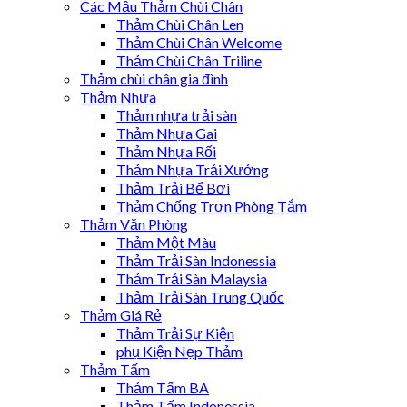
Các Mẫu Thảm Chùi Chân
Thảm Chùi Chân Len
Thảm Chùi Chân Welcome
Thảm Chùi Chân Triline
Thảm chùi chân gia đình
Thảm Nhựa
Thảm nhựa trải sàn
Thảm Nhựa Gai
Thảm Nhựa Rối
Thảm Nhựa Trải Xưởng
Thảm Trải Bể Bơi
Thảm Chống Trơn Phòng Tắm
Thảm Văn Phòng
Thảm Một Màu
Thảm Trải Sàn Indonessia
Thảm Trải Sàn Malaysia
Thảm Trải Sàn Trung Quốc
Thảm Giá Rẻ
Thảm Trải Sự Kiện
phụ Kiện Nẹp Thảm
Thảm Tấm
Thảm Tấm BA
Thảm Tấm Indonessia