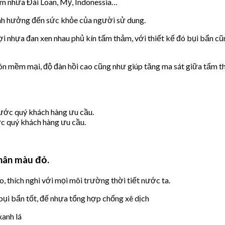
ảm nhưa Đài Loan, Mỹ, Indonessia…
ảnh hưởng đến sức khỏe của người sử dung.
 nhựa đan xen nhau phủ kín tấm thảm, với thiết kế đó bụi bẩn cũ
uôn mềm mại, độ đàn hồi cao cũng như giúp tăng ma sát giữa tấm t
ớc quý khách hàng ưu cầu.
chân màu đỏ.
ch nghi với mọi môi trường thời tiết nước ta.
 bẩn tốt, đế nhựa tổng hợp chống xê dịch
anh lá