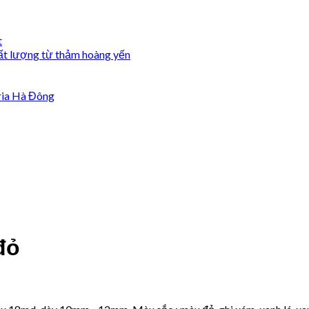
t
ất lượng từ thảm hoàng yến
ria Hà Đông
đỏ