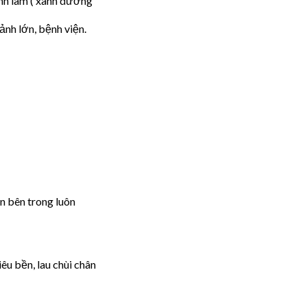
anh lam ( xanh dương
ảnh lớn, bệnh viện.
n bên trong luôn
êu bền, lau chùi chân