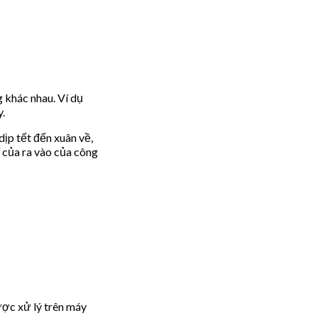
g khác nhau. Ví dụ
y.
ịp tết đến xuân về,
 của ra vào của công
ược xử lý trên máy