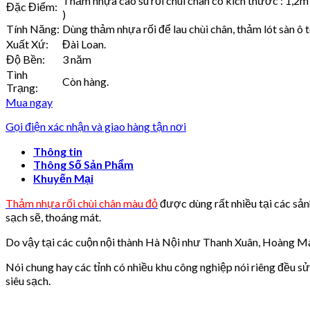
Thảm nhựa cao su rối chùi chân có kích thước : 1,2
Đặc Điểm:
)
Tính Năng:
Dùng thảm nhựa rối để lau chùi chân, thảm lót sàn ô t
Xuất Xứ:
Đài Loan.
Độ Bền:
3 năm
Tình
Còn hàng.
Trạng:
Mua ngay
Gọi điện xác nhận và giao hàng tận nơi
Thông tin
Thông Số Sản Phẩm
Khuyến Mại
Thảm nhựa rối chùi chân màu đỏ
được dùng rất nhiều tại các sản
sạch sẽ, thoáng mát.
Do vậy tại các cuộn nội thành Hà Nội như Thanh Xuân, Hoàng Ma
Nói chung hay các tỉnh có nhiều khu công nghiệp nói riêng đều sử 
siêu sạch.