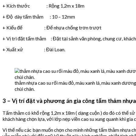
+ Kích thước : Rộng 1,2m x 18m
+ Độ dày tấm thảm : 10 – 12mm
+ Kiểu đế : Đế nhựa chống trơn trượt
+ Vị tri đặt tấm thảm : Đặt tại sảnh văn phòng, chung cư, khách
+ Xuất xứ : Đài Loan.
thảm nhựa cao su rối màu đỏ, màu xanh lá, màu xanh dươn
chùi chân.
3 – Vị trí đặt và phương án gia công tấm thảm nhựa 
Tấm thảm có khổ rộng 1,2m x 18m ( dạng cuộn ) do đó có thể sử d
khách hàng chọn lựa, với lớp nẹp viền cao su xung quanh khi gi
Vì thế nếu các bạn muốn chọn cho mình những tấm thảm nhựa chù
vẫn miễn phí với đội ngũ kỹ thuật giàu kinh nghiệm, nhiệt tình nhấ