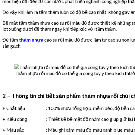
móc hiện đại đến từ các nước phát triển nghành công nghiệp th
Do vậy khi làm ra tấm thảm luôn có độ bề cao nhật, không gây 
Bề mặt tấm thảm nhựa cao su rối màu đỏ được thiết kế những sợi
lọt xuống dưới để thảm ngay khi tiếp xúc với tấm thảm.
Đế tấm
thảm nhựa
cao su rối màu đỏ được làm từ cao su non l
sàn gạch.
Thảm nhựa rối màu đỏ có thể gia công tùy ý theo kích thư
2 – Thông tin chi tiết sản phẩm thảm nhựa rối chùi 
+ Chất liệu : 100% nhựa tổng hợp, mềm dẻo, độ bền cao, thí
+ Kiểu dáng : Thiết kế bề mặt độ nhám cao giúp giữ lại bụi
+ Màu sắc : Màu ghi xám, màu đỏ, màu xanh blue, màu x