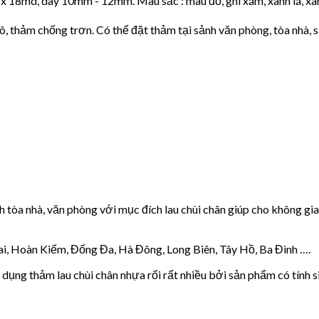
m x 18md, dày 10mm - 12mm. Màu sắc : màu đỏ, ghi xám, xanh lá, x
ô, thảm chống trơn. Có thể đặt thảm tại sảnh văn phòng, tòa nhà, s
h tòa nhà, văn phòng với mục đích lau chùi chân giúp cho không gia
i, Hoàn Kiếm, Đống Đa, Hà Đông, Long Biên, Tây Hồ, Ba Đình ….
dụng thảm lau chùi chân nhựa rối rất nhiều bởi sản phẩm có tính si