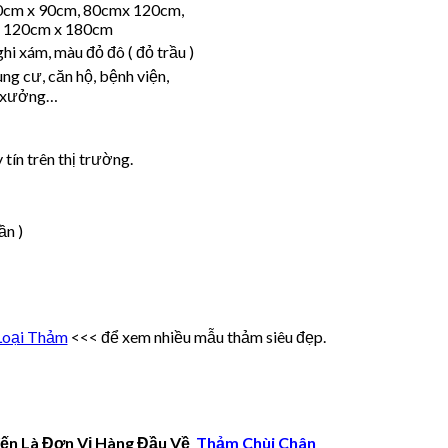
0cm x 90cm, 80cmx 120cm,
 120cm x 180cm
i xám, màu đỏ đô ( đỏ trầu )
ung cư, căn hộ, bệnh viện,
à xưởng…
 tín trên thị trường.
ần )
Loại Thảm
<<< để xem nhiều mẫu thảm siêu đẹp.
ến Là Đơn Vị Hàng Đầu Về
Thảm Chùi Chân