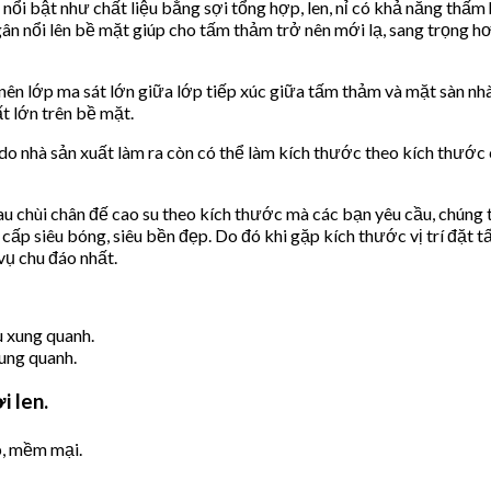
i bật như chất liệu bằng sợi tổng hợp, len, nỉ có khả năng thấm 
 gân nổi lên bề mặt giúp cho tấm thảm trở nên mới lạ, sang trọng 
nên lớp ma sát lớn giữa lớp tiếp xúc giữa tấm thảm và mặt sàn nhà
ất lớn trên bề mặt.
 do nhà sản xuất làm ra còn có thể làm kích thước theo kích thước
u chùi chân đế cao su theo kích thước mà các bạn yêu cầu, chúng t
cấp siêu bóng, siêu bền đẹp. Do đó khi gặp kích thước vị trí đặt 
vụ chu đáo nhất.
ung quanh.
i len.
p, mềm mại.