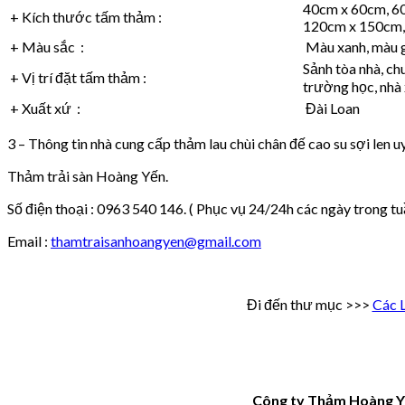
40cm x 60cm, 6
+ Kích thước tấm thảm :
120cm x 150cm,
+ Màu sắc :
Màu xanh, màu gh
Sảnh tòa nhà, ch
+ Vị trí đặt tấm thảm :
trường học, nh
+ Xuất xứ :
Đài Loan
3 – Thông tin nhà cung cấp thảm lau chùi chân đế cao su sợi len uy
Thảm trải sàn Hoàng Yến.
Số điện thoại : 0963 540 146. ( Phục vụ 24/24h các ngày trong tu
Email :
thamtraisanhoangyen@gmail.com
Đi đến thư mục >>>
Các 
Công ty Thảm Hoàng Y