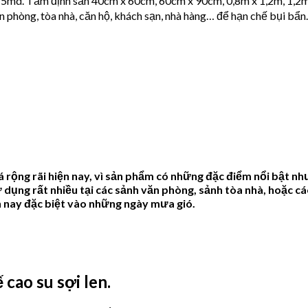
15md. Tấm định sẵn 40cm x 60cm, 60cm x 90cm, 0,8m x 1,2m, 1,2m
 phòng, tòa nhà, căn hộ, khách sạn, nhà hàng… để hạn chế bụi bẩn.
á rộng rãi hiện nay, vì sản phẩm có những đặc điểm nổi bật n
dụng rất nhiều tại các sảnh văn phòng, sảnh tòa nhà, hoặc cá
n nay đặc biệt vào những ngày mưa gió.
cao su sợi len.