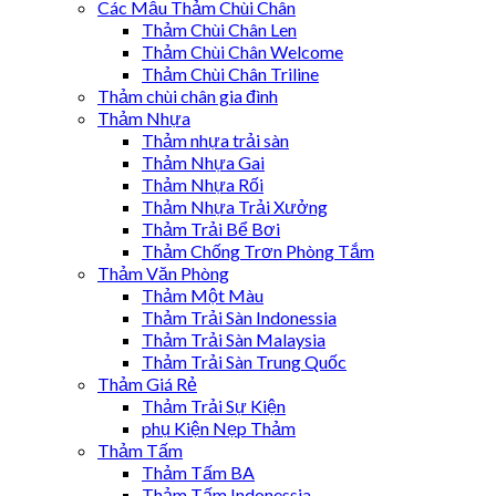
Các Mẫu Thảm Chùi Chân
Thảm Chùi Chân Len
Thảm Chùi Chân Welcome
Thảm Chùi Chân Triline
Thảm chùi chân gia đình
Thảm Nhựa
Thảm nhựa trải sàn
Thảm Nhựa Gai
Thảm Nhựa Rối
Thảm Nhựa Trải Xưởng
Thảm Trải Bể Bơi
Thảm Chống Trơn Phòng Tắm
Thảm Văn Phòng
Thảm Một Màu
Thảm Trải Sàn Indonessia
Thảm Trải Sàn Malaysia
Thảm Trải Sàn Trung Quốc
Thảm Giá Rẻ
Thảm Trải Sự Kiện
phụ Kiện Nẹp Thảm
Thảm Tấm
Thảm Tấm BA
Thảm Tấm Indonessia