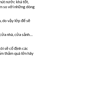
hút nước khá tốt,
hơn so với những dòng
, do vậy lớp đế sẽ
 cửa nhà, cửa sảnh…
ôi sẽ cố định các
tấm thảm quá lớn hãy