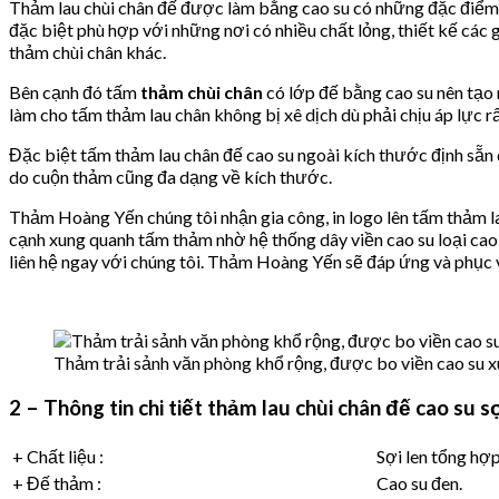
Thảm lau chùi chân đế được làm bằng cao su có những đặc điểm nổ
đặc biệt phù hợp với những nơi có nhiều chất lỏng, thiết kế các
thảm chùi chân khác.
Bên cạnh đó tấm
thảm chùi chân
có lớp đế bằng cao su nên tạo 
làm cho tấm thảm lau chân không bị xê dịch dù phải chịu áp lực r
Đặc biệt tấm thảm lau chân đế cao su ngoài kích thước định sẵn
do cuộn thảm cũng đa dạng về kích thước.
Thảm Hoàng Yến chúng tôi nhận gia công, in logo lên tấm thảm la
cạnh xung quanh tấm thảm nhờ hệ thống dây viền cao su loại cao 
liên hệ ngay với chúng tôi. Thảm Hoàng Yến sẽ đáp ứng và phục 
Thảm trải sảnh văn phòng khổ rộng, được bo viền cao su x
2 – Thông tin chi tiết thảm lau chùi chân đế cao su sợ
+ Chất liệu :
Sợi len tổng hợ
+ Đế thảm :
Cao su đen.