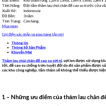
Đặc Điểm:
Khổ thảm rộng 1,2m x 15md, 1,6m x 15md, 1,8m x 
Tính Năng:
Đặt tấm thảm lau chùi chân đế cao su trước cửa văn
Xuất Xứ:
indonessia
Độ Bền:
3 năm
Tình Trạng:
Còn hàng.
Mua ngay
Gọi điện xác nhận và giao hàng tận nơi
Thông tin
Thông Số Sản Phẩm
Khuyến Mại
Thảm lau chùi chân đế cao su sợi nỉ
, sợi len được sử dụng kh
tốt, đế cao su chống trơn tuyệt đối do đó sản phẩm được sử 
các khu công nghiệp, tấm thảm sẽ không thể thiếu được hiệ
1 – Những ưu điểm của thảm lau chân đế 