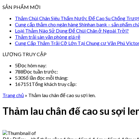
SẢN PHẨM MỚI
Thảm Chùi Chân Siêu Thấm Nước Đế Cao Su Chống Trượ
Cung cấp thảm cho ngân hàng Shinhan bank – sản phẩm ch
Loại Thảm Nào Sử Dụng Để Chùi Chân ở Ngoài Trời?
Thảm trải sàn văn phòng giá rẻ
Cung Cấp Thảm Trải Cỡ Lớn Tại Chung cư Văn Phú Victo
LƯỢNG TRUY CẬP
5
Đọc hôm nay:
788
Đọc tuần trước:
530
Số lần đọc mỗi tháng:
167151
Tổng khách truy cập:
Trang chủ
»
Thảm lau chân đế cao su sợi len.
Thảm lau chân đế cao su sợi len