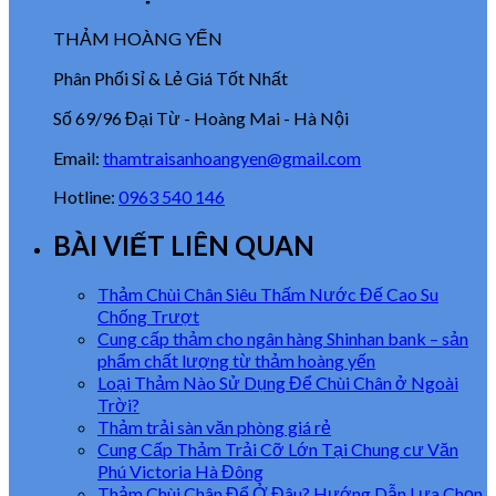
THẢM HOÀNG YẾN
Phân Phối Sỉ & Lẻ Giá Tốt Nhất
Số 69/96 Đại Từ - Hoàng Mai - Hà Nội
Email:
thamtraisanhoangyen@gmail.com
Hotline:
0963 540 146
BÀI VIẾT LIÊN QUAN
Thảm Chùi Chân Siêu Thấm Nước Đế Cao Su
Chống Trượt
Cung cấp thảm cho ngân hàng Shinhan bank – sản
phẩm chất lượng từ thảm hoàng yến
Loại Thảm Nào Sử Dụng Để Chùi Chân ở Ngoài
Trời?
Thảm trải sàn văn phòng giá rẻ
Cung Cấp Thảm Trải Cỡ Lớn Tại Chung cư Văn
Phú Victoria Hà Đông
Thảm Chùi Chân Để Ở Đâu? Hướng Dẫn Lựa Chọn