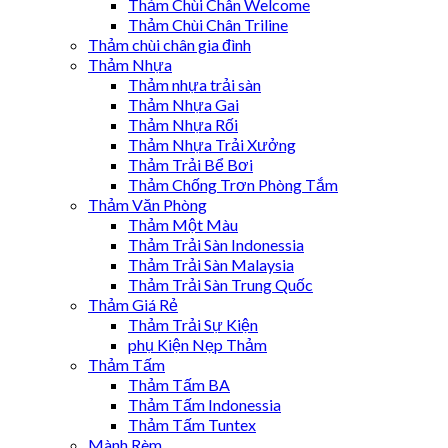
Thảm Chùi Chân Welcome
Thảm Chùi Chân Triline
Thảm chùi chân gia đình
Thảm Nhựa
Thảm nhựa trải sàn
Thảm Nhựa Gai
Thảm Nhựa Rối
Thảm Nhựa Trải Xưởng
Thảm Trải Bể Bơi
Thảm Chống Trơn Phòng Tắm
Thảm Văn Phòng
Thảm Một Màu
Thảm Trải Sàn Indonessia
Thảm Trải Sàn Malaysia
Thảm Trải Sàn Trung Quốc
Thảm Giá Rẻ
Thảm Trải Sự Kiện
phụ Kiện Nẹp Thảm
Thảm Tấm
Thảm Tấm BA
Thảm Tấm Indonessia
Thảm Tấm Tuntex
Mành Rèm