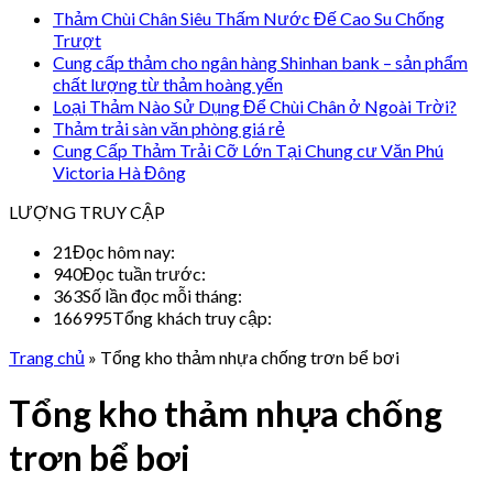
Thảm Chùi Chân Siêu Thấm Nước Đế Cao Su Chống
Trượt
Cung cấp thảm cho ngân hàng Shinhan bank – sản phẩm
chất lượng từ thảm hoàng yến
Loại Thảm Nào Sử Dụng Để Chùi Chân ở Ngoài Trời?
Thảm trải sàn văn phòng giá rẻ
Cung Cấp Thảm Trải Cỡ Lớn Tại Chung cư Văn Phú
Victoria Hà Đông
LƯỢNG TRUY CẬP
21
Đọc hôm nay:
940
Đọc tuần trước:
363
Số lần đọc mỗi tháng:
166995
Tổng khách truy cập:
Trang chủ
»
Tổng kho thảm nhựa chống trơn bể bơi
Tổng kho thảm nhựa chống
trơn bể bơi