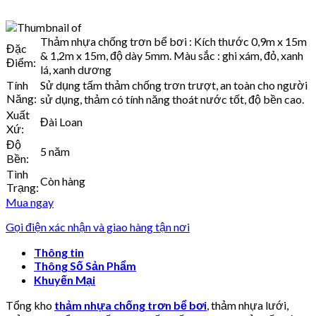
Thảm nhựa chống trơn bể bơi : Kích thước 0,9m x 15m
Đặc
& 1,2m x 15m, độ dày 5mm. Màu sắc : ghi xám, đỏ, xanh
Điểm:
lá, xanh dương
Tính
Sử dụng tấm thảm chống trơn trượt, an toàn cho người
Năng:
sử dụng, thảm có tính năng thoát nước tốt, độ bền cao.
Xuất
Đài Loan
Xứ:
Độ
5 năm
Bền:
Tình
Còn hàng
Trạng:
Mua ngay
Gọi điện xác nhận và giao hàng tận nơi
Thông tin
Thông Số Sản Phẩm
Khuyến Mại
Tổng kho
thảm nhựa chống trơn bể bơi
, thảm nhựa lưới,