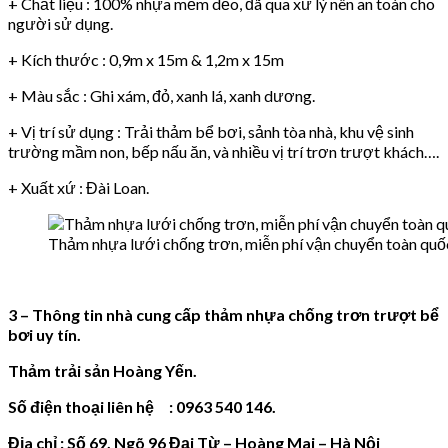
+ Chất liệu : 100% nhựa mềm dẻo, đã qua xử lý nên an toàn cho
người sử dụng.
+ Kích thước : 0,9m x 15m & 1,2m x 15m
+ Màu sắc : Ghi xám, đỏ, xanh lá, xanh dương.
+ Vị trí sử dụng : Trải thảm bể bơi, sảnh tòa nhà, khu vệ sinh
trường mầm non, bếp nấu ăn, và nhiều vị trí trơn trượt khách….
+ Xuất xứ : Đài Loan.
Thảm nhựa lưới chống trơn, miễn phí vận chuyển toàn quố
3 – Thông tin nhà cung cấp thảm nhựa chống trơn trượt bể
bơi uy tín.
Thảm trải sản Hoàng Yến.
Số điện thoại liên hệ : 0963 540 146.
Địa chỉ : Số 69, Ngõ 96 Đại Từ – Hoàng Mai – Hà Nội