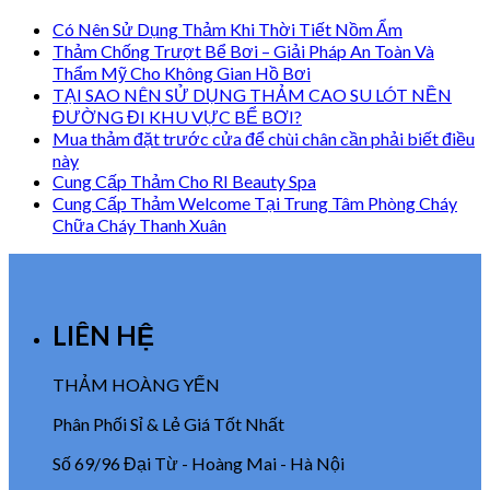
Có Nên Sử Dụng Thảm Khi Thời Tiết Nồm Ẩm
Thảm Chống Trượt Bể Bơi – Giải Pháp An Toàn Và
Thẩm Mỹ Cho Không Gian Hồ Bơi
TẠI SAO NÊN SỬ DỤNG THẢM CAO SU LÓT NỀN
ĐƯỜNG ĐI KHU VỰC BỂ BƠI?
Mua thảm đặt trước cửa để chùi chân cần phải biết điều
này
Cung Cấp Thảm Cho RI Beauty Spa
Cung Cấp Thảm Welcome Tại Trung Tâm Phòng Cháy
Chữa Cháy Thanh Xuân
LIÊN HỆ
THẢM HOÀNG YẾN
Phân Phối Sỉ & Lẻ Giá Tốt Nhất
Số 69/96 Đại Từ - Hoàng Mai - Hà Nội