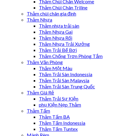
Thảm Chùi Chân Welcome
Thảm Chùi Chân Triline
Thảm chùi chân gia đình
Thảm Nhựa
Thảm nhựa trải sàn
Thảm Nhựa Gai
Thảm Nhựa Rối
Thảm Nhựa Trải Xưởng
Thảm Trải Bể Bơi
Thảm Chống Trơn Phòng Tắm
Thảm Văn Phòng
Thảm Một Màu
Thảm Trải Sàn Indonessia
Thảm Trải Sàn Malaysia
Thảm Trải Sàn Trung Quốc
Thảm Giá Rẻ
Thảm Trải Sự Kiện
phụ Kiện Nẹp Thảm
Thảm Tấm
Thảm Tấm BA
Thảm Tấm Indonessia
Thảm Tấm Tuntex
Mành Rèm