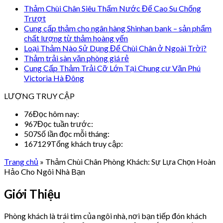
Thảm Chùi Chân Siêu Thấm Nước Đế Cao Su Chống
Trượt
Cung cấp thảm cho ngân hàng Shinhan bank – sản phẩm
chất lượng từ thảm hoàng yến
Loại Thảm Nào Sử Dụng Để Chùi Chân ở Ngoài Trời?
Thảm trải sàn văn phòng giá rẻ
Cung Cấp Thảm Trải Cỡ Lớn Tại Chung cư Văn Phú
Victoria Hà Đông
LƯỢNG TRUY CẬP
76
Đọc hôm nay:
967
Đọc tuần trước:
507
Số lần đọc mỗi tháng:
167129
Tổng khách truy cập:
Trang chủ
»
Thảm Chùi Chân Phòng Khách: Sự Lựa Chọn Hoàn
Hảo Cho Ngôi Nhà Bạn
Giới Thiệu
Phòng khách là trái tim của ngôi nhà, nơi bạn tiếp đón khách