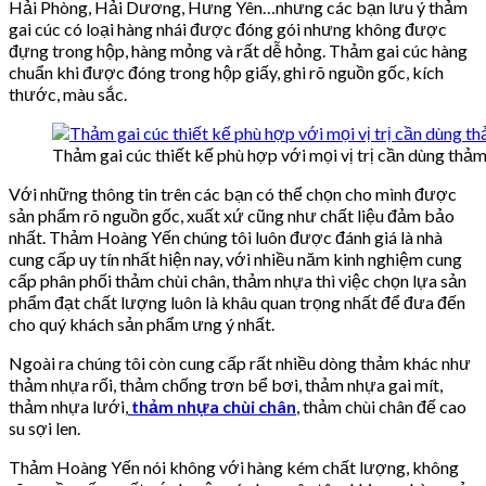
Hải Phòng, Hải Dương, Hưng Yên…nhưng các bạn lưu ý thảm
gai cúc có loại hàng nhái được đóng gói nhưng không được
đựng trong hộp, hàng mỏng và rất dễ hỏng. Thảm gai cúc hàng
chuẩn khi được đóng trong hộp giấy, ghi rõ nguồn gốc, kích
thước, màu sắc.
Thảm gai cúc thiết kế phù hợp với mọi vị trị cần dùng thảm
Với những thông tin trên các bạn có thể chọn cho mình được
sản phẩm rõ nguồn gốc, xuất xứ cũng như chất liệu đảm bảo
nhất. Thảm Hoàng Yến chúng tôi luôn được đánh giá là nhà
cung cấp uy tín nhất hiện nay, với nhiều năm kinh nghiệm cung
cấp phân phối thảm chùi chân, thảm nhựa thì việc chọn lựa sản
phẩm đạt chất lượng luôn là khâu quan trọng nhất để đưa đến
cho quý khách sản phẩm ưng ý nhất.
Ngoài ra chúng tôi còn cung cấp rất nhiều dòng thảm khác như
thảm nhựa rối, thảm chống trơn bể bơi, thảm nhựa gai mít,
thảm nhựa lưới,
thảm nhựa chùi chân
, thảm chùi chân đế cao
su sợi len.
Thảm Hoàng Yến nói không với hàng kém chất lượng, không