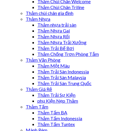
Thảm Chùi Chân Welcome
Thảm Chùi Chân Triline
Thảm chùi chân gia đình
Thảm Nhựa
Thảm nhựa trải sàn
Thảm Nhựa Gai
Thảm Nhựa Rối
Thảm Nhựa Trải Xưởng
Thảm Trải Bể Bơi
Thảm Chống Trơn Phòng Tắm
Thảm Văn Phòng
Thảm Một Màu
Thảm Trải Sàn Indonessia
Thảm Trải Sàn Malaysia
Thảm Trải Sàn Trung Quốc
Thảm Giá Rẻ
Thảm Trải Sự Kiện
phụ Kiện Nẹp Thảm
Thảm Tấm
Thảm Tấm BA
Thảm Tấm Indonessia
Thảm Tấm Tuntex
Mành Rèm