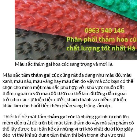
Màu sắc thảm gai hoa cúc sang trọng và mới lạ.
Màu sắc tấm
thảm gai cúc
cũng rất đa dạng như màu đỏ, màu
xanh, màu nâu, màu vàng hay màu đen do vậy mà các bạn có thể
chọn cho mình một màu sắc phù hợp với khu vực muốn đắt
thảm, ngoài ra với màu đỏ tươi có thể làm đường dẫn ngoài
trời cho các sự kiện tiệc cưới, khánh thành và nhiều sự kiện
khác làm cho buổi tiệc thêm phần sang trọng, ấm áp.
Thiết kế bề mặt tấm
thảm gai cúc
là những gai nhựa nhô lên
mềm dẻo trải đề trên bề mặt tấm thảm do vậy mà sản phẩm có
thể lấy được bụi bẩn kể cả những vị trí khó nhất dưới lớp giày
dép, vì thể khi sử dụng tấm thảm thì bên trong khu vực trải