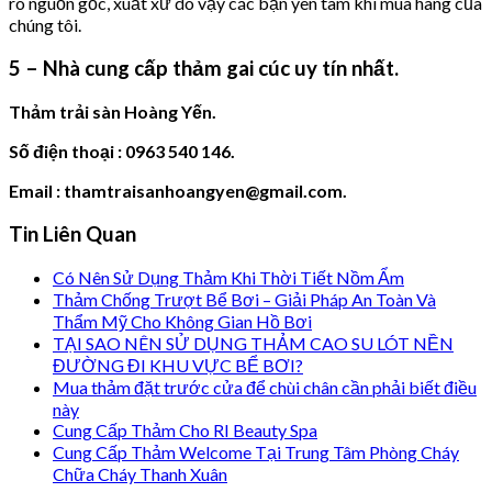
rõ nguồn gốc, xuất xứ do vậy các bạn yên tâm khi mua hàng của
chúng tôi.
5 – Nhà cung cấp thảm gai cúc uy tín nhất.
Thảm trải sàn Hoàng Yến.
Số điện thoại : 0963 540 146.
Email : thamtraisanhoangyen@gmail.com.
Tin Liên Quan
Có Nên Sử Dụng Thảm Khi Thời Tiết Nồm Ẩm
Thảm Chống Trượt Bể Bơi – Giải Pháp An Toàn Và
Thẩm Mỹ Cho Không Gian Hồ Bơi
TẠI SAO NÊN SỬ DỤNG THẢM CAO SU LÓT NỀN
ĐƯỜNG ĐI KHU VỰC BỂ BƠI?
Mua thảm đặt trước cửa để chùi chân cần phải biết điều
này
Cung Cấp Thảm Cho RI Beauty Spa
Cung Cấp Thảm Welcome Tại Trung Tâm Phòng Cháy
Chữa Cháy Thanh Xuân