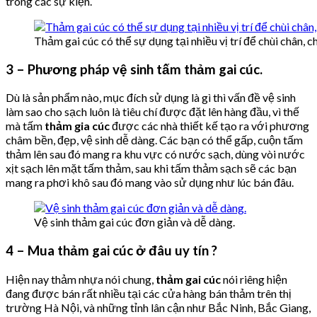
trong các sự kiện.
Thảm gai cúc có thể sự dụng tại nhiều vị trí để chùi chân, 
3 – Phương pháp vệ sinh tấm thảm gai cúc.
Dù là sản phẩm nào, mục đích sử dụng là gì thì vấn đề vệ sinh
làm sao cho sạch luôn là tiêu chí được đặt lên hàng đầu, vì thế
mà tấm
thảm gia cúc
được các nhà thiết kế tạo ra với phương
châm bền, đẹp, vệ sinh dễ dàng. Các bạn có thể gấp, cuộn tấm
thảm lên sau đó mang ra khu vực có nước sạch, dùng vòi nước
xịt sạch lên mặt tấm thảm, sau khi tấm thảm sạch sẽ các bạn
mang ra phơi khô sau đó mang vào sử dụng như lúc bán đâu.
Vệ sinh thảm gai cúc đơn giản và dễ dàng.
4 – Mua thảm gai cúc ở đâu uy tín ?
Hiện nay thảm nhựa nói chung,
thảm gai cúc
nói riêng hiện
đang được bán rất nhiều tại các cửa hàng bán thảm trên thị
trường Hà Nội, và những tỉnh lân cận như Bắc Ninh, Bắc Giang,