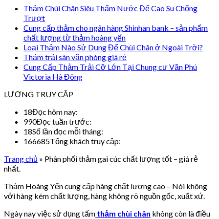
Thảm Chùi Chân Siêu Thấm Nước Đế Cao Su Chống
Trượt
Cung cấp thảm cho ngân hàng Shinhan bank – sản phẩm
chất lượng từ thảm hoàng yến
Loại Thảm Nào Sử Dụng Để Chùi Chân ở Ngoài Trời?
Thảm trải sàn văn phòng giá rẻ
Cung Cấp Thảm Trải Cỡ Lớn Tại Chung cư Văn Phú
Victoria Hà Đông
LƯỢNG TRUY CẬP
18
Đọc hôm nay:
990
Đọc tuần trước:
18
Số lần đọc mỗi tháng:
166685
Tổng khách truy cập:
Trang chủ
»
Phân phối thảm gai cúc chất lượng tốt – giá rẻ
nhất.
Thảm Hoàng Yến cung cấp hàng chất lượng cao – Nói không
với hàng kém chất lượng, hàng không rõ nguồn gốc, xuất xứ.
Ngày nay việc sử dụng tấm
thảm chùi chân
không còn là điều