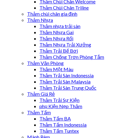
Thảm Chùi Chân Welcome
Thảm Chùi Chân Triline
Thảm chùi chân gia đình
Thảm Nhựa
Thảm nhựa trải sàn
Thảm Nhựa Gai
Thảm Nhựa Rối
Thảm Nhựa Trải Xưởng
Thảm Trải Bể Bơi
Thảm Chống Trơn Phòng Tắm
Thảm Văn Phòng
Thảm Một Màu
Thảm Trải Sàn Indonessia
Thảm Trải Sàn Malaysia
Thảm Trải Sàn Trung Quốc
Thảm Giá Rẻ
Thảm Trải Sự Kiện
phụ Kiện Nẹp Thảm
Thảm Tấm
Thảm Tấm BA
Thảm Tấm Indonessia
Thảm Tấm Tuntex
Mành Rèm