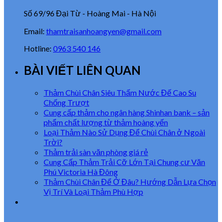
Số 69/96 Đại Từ - Hoàng Mai - Hà Nội
Email:
thamtraisanhoangyen@gmail.com
Hotline:
0963 540 146
BÀI VIẾT LIÊN QUAN
Thảm Chùi Chân Siêu Thấm Nước Đế Cao Su
Chống Trượt
Cung cấp thảm cho ngân hàng Shinhan bank – sản
phẩm chất lượng từ thảm hoàng yến
Loại Thảm Nào Sử Dụng Để Chùi Chân ở Ngoài
Trời?
Thảm trải sàn văn phòng giá rẻ
Cung Cấp Thảm Trải Cỡ Lớn Tại Chung cư Văn
Phú Victoria Hà Đông
Thảm Chùi Chân Để Ở Đâu? Hướng Dẫn Lựa Chọn
Vị Trí Và Loại Thảm Phù Hợp