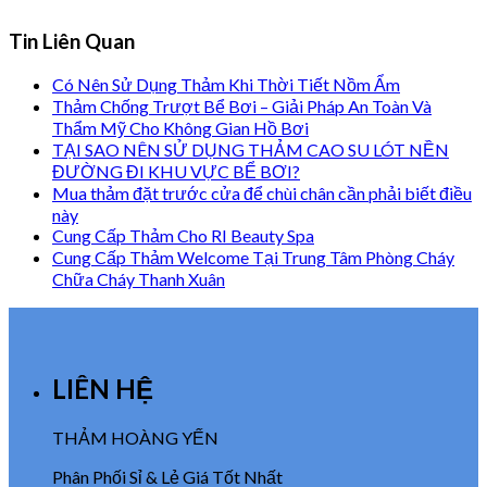
Tin Liên Quan
Có Nên Sử Dụng Thảm Khi Thời Tiết Nồm Ẩm
Thảm Chống Trượt Bể Bơi – Giải Pháp An Toàn Và
Thẩm Mỹ Cho Không Gian Hồ Bơi
TẠI SAO NÊN SỬ DỤNG THẢM CAO SU LÓT NỀN
ĐƯỜNG ĐI KHU VỰC BỂ BƠI?
Mua thảm đặt trước cửa để chùi chân cần phải biết điều
này
Cung Cấp Thảm Cho RI Beauty Spa
Cung Cấp Thảm Welcome Tại Trung Tâm Phòng Cháy
Chữa Cháy Thanh Xuân
LIÊN HỆ
THẢM HOÀNG YẾN
Phân Phối Sỉ & Lẻ Giá Tốt Nhất