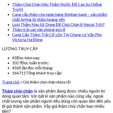
Thảm Chùi Chân Siêu Thấm Nước Đế Cao Su Chống
Trượt
Cung cấp thảm cho ngân hàng Shinhan bank – sản phẩm
chất lượng từ thảm hoàng yến
Loại Thảm Nào Sử Dụng Để Chùi Chân ở Ngoài Trời?
Thảm trải sàn văn phòng giá rẻ
Cung Cấp Thảm Trải Cỡ Lớn Tại Chung cư Văn Phú
Victoria Hà Đông
LƯỢNG TRUY CẬP
45
Đọc hôm nay:
1017
Đọc tuần trước:
45
Số lần đọc mỗi tháng:
166711
Tổng khách truy cập:
Trang chủ
»
Giá thảm chùi chân nhựa rối
Thảm chùi chân
là sản phẩm đang được nhiều người tin
dùng quan tâm. Với bất kì sản phẩm nào cũng vậy, ngoài
chất lượng sản phẩm người tiêu dùng còn quan tấm đến yếu
tố giá thành sản phẩm. Vậy giá thảm chùi chân bao nhiêu
tiền?