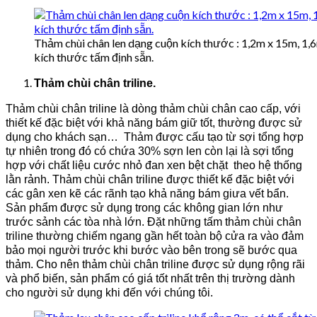
Thảm chùi chân len dạng cuộn kích thước : 1,2m x 15m, 1,
kích thước tấm định sẵn.
Thảm chùi chân triline.
Thảm chùi chân triline là dòng thảm chùi chân cao cấp, với
thiết kế đặc biệt với khả năng bám giữ tốt, thường được sử
dụng cho khách sạn… Thảm được cấu tạo từ sợi tổng hợp
tự nhiên trong đó có chứa 30% sợn len còn lại là sợi tổng
hợp với chất liệu cước nhỏ đan xen bệt chặt theo hệ thống
lằn rảnh. Thảm chùi chân triline được thiết kế đặc biệt với
các gân xen kẽ các rãnh tạo khả năng bám giưa vết bẩn.
Sản phẩm được sử dụng trong các không gian lớn như
trước sảnh các tòa nhà lớn. Đặt những tấm thảm chùi chân
triline thường chiếm ngang gần hết toàn bộ cửa ra vào đảm
bảo mọi người trước khi bước vào bên trong sẽ bước qua
thảm. Cho nên thảm chùi chân triline được sử dụng rộng rãi
và phổ biến, sản phẩm có giá tốt nhất trên thị trường dành
cho người sử dụng khi đến với chúng tôi.