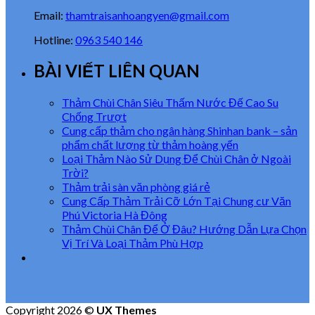
Email:
thamtraisanhoangyen@gmail.com
Hotline:
0963 540 146
BÀI VIẾT LIÊN QUAN
Thảm Chùi Chân Siêu Thấm Nước Đế Cao Su
Chống Trượt
Cung cấp thảm cho ngân hàng Shinhan bank – sản
phẩm chất lượng từ thảm hoàng yến
Loại Thảm Nào Sử Dụng Để Chùi Chân ở Ngoài
Trời?
Thảm trải sàn văn phòng giá rẻ
Cung Cấp Thảm Trải Cỡ Lớn Tại Chung cư Văn
Phú Victoria Hà Đông
Thảm Chùi Chân Để Ở Đâu? Hướng Dẫn Lựa Chọn
Vị Trí Và Loại Thảm Phù Hợp
Copyright 2026 ©
UX Themes