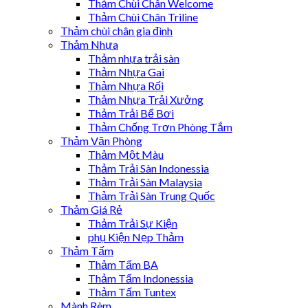
Thảm Chùi Chân Welcome
Thảm Chùi Chân Triline
Thảm chùi chân gia đình
Thảm Nhựa
Thảm nhựa trải sàn
Thảm Nhựa Gai
Thảm Nhựa Rối
Thảm Nhựa Trải Xưởng
Thảm Trải Bể Bơi
Thảm Chống Trơn Phòng Tắm
Thảm Văn Phòng
Thảm Một Màu
Thảm Trải Sàn Indonessia
Thảm Trải Sàn Malaysia
Thảm Trải Sàn Trung Quốc
Thảm Giá Rẻ
Thảm Trải Sự Kiện
phụ Kiện Nẹp Thảm
Thảm Tấm
Thảm Tấm BA
Thảm Tấm Indonessia
Thảm Tấm Tuntex
Mành Rèm