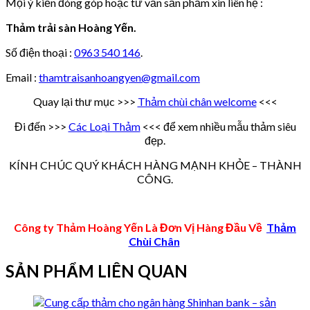
Mọi ý kiến đóng góp hoặc tư vấn sản phẩm xin liên hệ :
Thảm trải sàn Hoàng Yến.
Số điện thoại :
0963 540 146
.
Email :
thamtraisanhoangyen@gmail.com
Quay lại thư mục >>>
Thảm chùi chân welcome
<<<
Đi đến >>>
Các Loại Thảm
<<< để xem nhiều mẫu thảm siêu
đẹp.
KÍNH CHÚC QUÝ KHÁCH HÀNG MẠNH KHỎE – THÀNH
CÔNG.
Công ty Thảm Hoàng Yến Là Đơn Vị Hàng Đầu Về
Thảm
Chùi Chân
SẢN PHẨM LIÊN QUAN