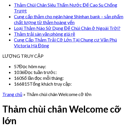
Thảm Chùi Chân Siêu Thấm Nước Đế Cao Su Chống
Trượt
Cung cấp thảm cho ngân hàng Shinhan bank – sản phẩm
chất lượng từ thảm hoàng yến
Loại Thảm Nào Sử Dụng Để Chùi Chân ở Ngoài Trời?
Thảm trải sàn văn phòng giá rẻ
Cung Cấp Thảm Trải Cỡ Lớn Tại Chung cư Văn Phú
Victoria Hà Đông
LƯỢNG TRUY CẬP
57
Đọc hôm nay:
1036
Đọc tuần trước:
160
Số lần đọc mỗi tháng:
166815
Tổng khách truy cập:
Trang chủ
»
Thảm chùi chân Welcome cỡ lớn
Thảm chùi chân Welcome cỡ
lớn