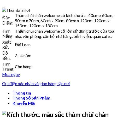
Thảm chùi chân welcome có kích thước : 40cm x 60cm,
Đặc
50cm x 70cm, 60cm x 90cm, 80cm x 120cm, 120cm x
Điểm:
150cm, 120cm x 180cm
Tính
Thảm chùi chân welcome cỡ lớn sử dụng trước cửa tòa
Năng:
nhà, văn phòng, căn hộ, nhà hàng, bệnh viện, quán cafe...
Xuất
Đài Loan.
Xứ:
Độ
3 - 4 năm
Bền:
Tình
Còn hàng.
Trạng:
Mua ngay
Gọi điện xác nhận và giao hàng tận nơi
Thông tin
Thông Số Sản Phẩm
Khuyến Mại