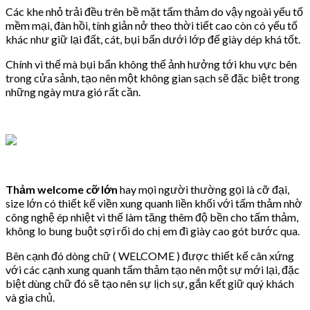
Các khe nhỏ trải đều trên bề mặt tấm thảm do vậy ngoài yếu tố
mềm mại, đàn hồi, tính giản nở theo thời tiết cao còn có yếu tố
khác như giữ lại đất, cát, bụi bẩn dưới lớp đế giày dép khá tốt.
Chính vì thế mà bụi bẩn không thể ảnh hưởng tới khu vực bên
trong cửa sảnh, tạo nên một không gian sạch sẽ đặc biệt trong
những ngày mưa gió rất cần.
Thảm welcome cỡ lớn
hay mọi người thường gọi là cỡ đại,
size lớn có thiết kế viền xung quanh liền khối với tấm thảm nhờ
công nghệ ép nhiệt vì thế làm tăng thêm độ bền cho tấm thảm,
không lo bung buột sợi rối do chị em đi giày cao gót bước qua.
Bên cạnh đó dòng chữ ( WELCOME ) được thiết kế cân xứng
với các cạnh xung quanh tấm thảm tạo nên một sự mới lại, đặc
biệt dùng chữ đó sẽ tạo nên sự lịch sự, gắn kết giữ quý khách
và gia chủ.