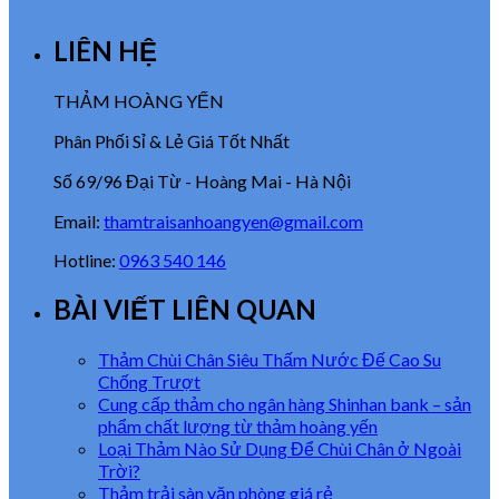
LIÊN HỆ
THẢM HOÀNG YẾN
Phân Phối Sỉ & Lẻ Giá Tốt Nhất
Số 69/96 Đại Từ - Hoàng Mai - Hà Nội
Email:
thamtraisanhoangyen@gmail.com
Hotline:
0963 540 146
BÀI VIẾT LIÊN QUAN
Thảm Chùi Chân Siêu Thấm Nước Đế Cao Su
Chống Trượt
Cung cấp thảm cho ngân hàng Shinhan bank – sản
phẩm chất lượng từ thảm hoàng yến
Loại Thảm Nào Sử Dụng Để Chùi Chân ở Ngoài
Trời?
Thảm trải sàn văn phòng giá rẻ