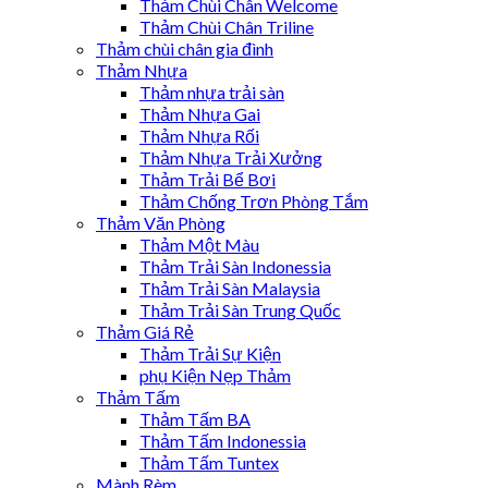
Thảm Chùi Chân Welcome
Thảm Chùi Chân Triline
Thảm chùi chân gia đình
Thảm Nhựa
Thảm nhựa trải sàn
Thảm Nhựa Gai
Thảm Nhựa Rối
Thảm Nhựa Trải Xưởng
Thảm Trải Bể Bơi
Thảm Chống Trơn Phòng Tắm
Thảm Văn Phòng
Thảm Một Màu
Thảm Trải Sàn Indonessia
Thảm Trải Sàn Malaysia
Thảm Trải Sàn Trung Quốc
Thảm Giá Rẻ
Thảm Trải Sự Kiện
phụ Kiện Nẹp Thảm
Thảm Tấm
Thảm Tấm BA
Thảm Tấm Indonessia
Thảm Tấm Tuntex
Mành Rèm