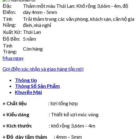
Đặc
Thảm một màu Thái Lan: Khổ rộng 3,66m - 4m, độ
Điểm:
dày 4mm - 5mm
Tính
Trải thảm trong các văn phòng, khách sạn, căn hộ gia
Năng:
đình, nhà nghỉ
Xuất Xứ:
Thái Lan
Độ Bền:
5 năm
Tình
Còn hàng
Trạng:
Mua ngay
Gọi điện xác nhận và giao hàng tận nơi
Thông tin
Thông Số Sản Phẩm
Khuyến Mại
+ Chất liệu
: Sợi tổng hợp
+ Kiểu dáng
: Thiết kế sợi móc vòng
+ Kích thước
: khổ rộng 3,66m – 4m
+ Độ dày tấm thảm
: 4mm – 5mm