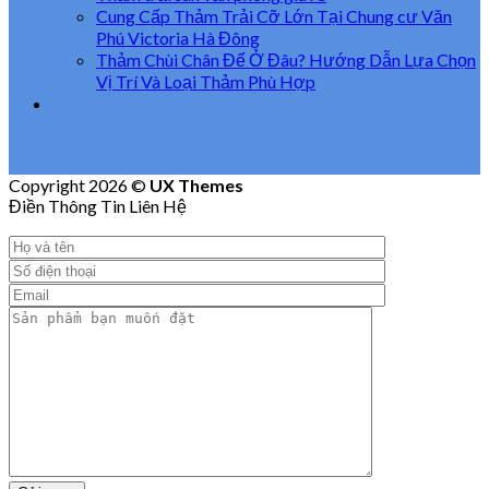
Cung Cấp Thảm Trải Cỡ Lớn Tại Chung cư Văn
Phú Victoria Hà Đông
Thảm Chùi Chân Để Ở Đâu? Hướng Dẫn Lựa Chọn
Vị Trí Và Loại Thảm Phù Hợp
Copyright 2026 ©
UX Themes
Điền Thông Tin Liên Hệ