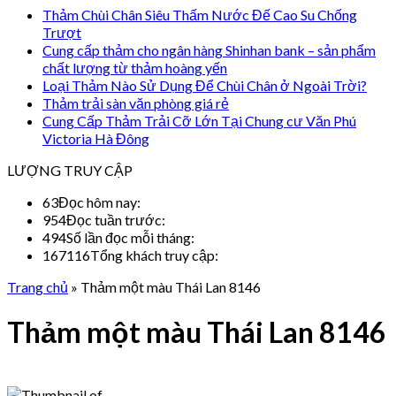
Thảm Chùi Chân Siêu Thấm Nước Đế Cao Su Chống
Trượt
Cung cấp thảm cho ngân hàng Shinhan bank – sản phẩm
chất lượng từ thảm hoàng yến
Loại Thảm Nào Sử Dụng Để Chùi Chân ở Ngoài Trời?
Thảm trải sàn văn phòng giá rẻ
Cung Cấp Thảm Trải Cỡ Lớn Tại Chung cư Văn Phú
Victoria Hà Đông
LƯỢNG TRUY CẬP
63
Đọc hôm nay:
954
Đọc tuần trước:
494
Số lần đọc mỗi tháng:
167116
Tổng khách truy cập:
Trang chủ
»
Thảm một màu Thái Lan 8146
Thảm một màu Thái Lan 8146