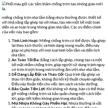
miếng chống trơn nhà tắm bằng nhựa thường được thiết kế
với khả năng lắp ghép lại với nhau, tạo nên một bề mặt toàn
diện và an toàn trong không gian nhà tắm. Các ưu điểm chính
của việc này bao gồm:
Tính Linh Hoạt:
Miếng chống trơn có thể được lắp ghép
lại theo kích thước và hình dạng mong muốn, điều này
giúp nó phù hợp với mọi loại hình bồn tắm và diện tích
nhà tắm.
An Toàn Tối Đa:
Bằng cách lắp ghép, chúng tạo ra một
bề mặt nhằm chống trơn, giúp người sử dụng tránh nguy
cơ trơn trượt trong môi trường ẩm ướt như nhà tắm.
Dễ Dàng Lắp Đặt và Tháo Gỡ:
Quá trình lắp ghép và
tháo rời đơn giản, không đòi hỏi kỹ thuật chuyên nghiệp.
Điều này thuận tiện cho việc làm sạch và bảo dưỡng.
Bảo Quản Tiện Lợi:
Khi không sử dụng, bạn có thể tháo
gỡ miếng chống trơn và bảo quản chúng một cách tiện
lợi, giúp tiết kiệm không gian trong nhà tắm.
Mùi Nhựa Không Gây Phiền Hại:
Nhựa thường là vật
liệu an toàn và không chứa hóa chất độc hại, điều này