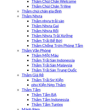
Thảm Chùi Chân Welcome
Thảm Chùi Chân Triline
Thảm chùi chân gia đình
Thảm Nhựa
Thảm nhựa trải sàn
Thảm Nhựa Gai
Thảm Nhựa Rối
Thảm Nhựa Trải Xưởng
Thảm Trải Bể Bơi
Thảm Chống Trơn Phòng Tắm
Thảm Văn Phòng
Thảm Một Màu
Thảm Trải Sàn Indonessia
Thảm Trải Sàn Malaysia
Thảm Trải Sàn Trung Quốc
Thảm Giá Rẻ
Thảm Trải Sự Kiện
phụ Kiện Nẹp Thảm
Thảm Tấm
Thảm Tấm BA
Thảm Tấm Indonessia
Thảm Tấm Tuntex
Mành Rèm