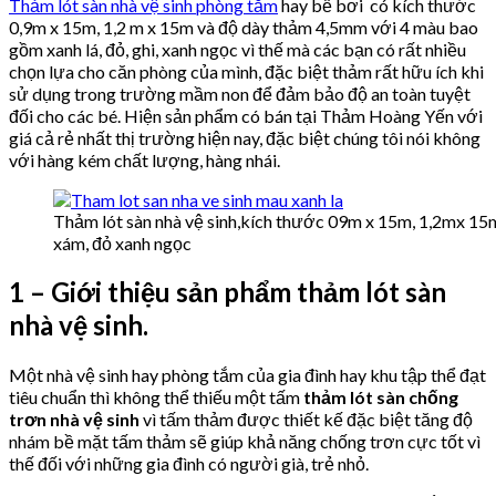
Thảm lót sàn nhà vệ sinh phòng tắm
hay bể bơi có kích thước
0,9m x 15m, 1,2 m x 15m và độ dày thảm 4,5mm với 4 màu bao
gồm xanh lá, đỏ, ghi, xanh ngọc vì thế mà các bạn có rất nhiều
chọn lựa cho căn phòng của mình, đặc biệt thảm rất hữu ích khi
sử dụng trong trường mầm non để đảm bảo độ an toàn tuyệt
đối cho các bé. Hiện sản phẩm có bán tại Thảm Hoàng Yến với
giá cả rẻ nhất thị trường hiện nay, đặc biệt chúng tôi nói không
với hàng kém chất lượng, hàng nhái.
Thảm lót sàn nhà vệ sinh,kích thước 09m x 15m, 1,2mx 15m.
xám, đỏ xanh ngọc
1 – Giới thiệu sản phẩm thảm lót sàn
nhà vệ sinh.
Một nhà vệ sinh hay phòng tắm của gia đình hay khu tập thể đạt
tiêu chuẩn thì không thể thiếu một tấm
thảm lót sàn chống
trơn nhà vệ sinh
vì tấm thảm được thiết kế đặc biệt tăng độ
nhám bề mặt tấm thảm sẽ giúp khả năng chống trơn cực tốt vì
thế đối với những gia đình có người già, trẻ nhỏ.