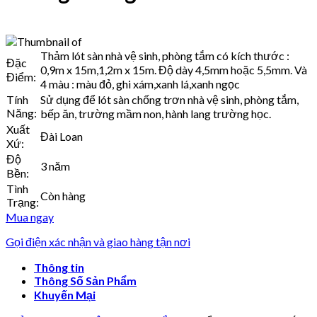
Thảm lót sàn nhà vệ sinh, phòng tắm có kích thước :
Đặc
0,9m x 15m,1,2m x 15m. Độ dày 4,5mm hoặc 5,5mm. Và
Điểm:
4 màu : màu đỏ, ghi xám,xanh lá,xanh ngọc
Tính
Sử dụng để lót sàn chống trơn nhà vệ sinh, phòng tắm,
Năng:
bếp ăn, trường mầm non, hành lang trường học.
Xuất
Đài Loan
Xứ:
Độ
3 năm
Bền:
Tình
Còn hàng
Trạng:
Mua ngay
Gọi điện xác nhận và giao hàng tận nơi
Thông tin
Thông Số Sản Phẩm
Khuyến Mại