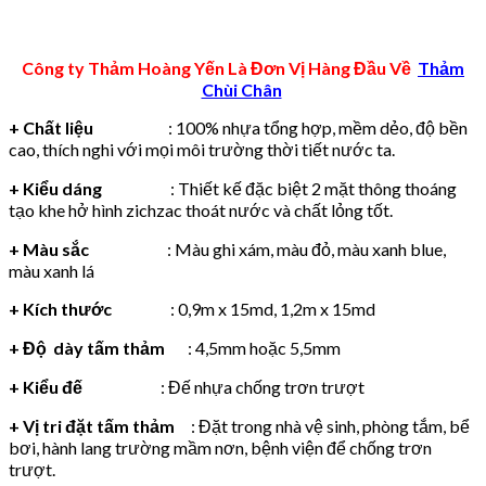
Công ty Thảm Hoàng Yến Là Đơn Vị Hàng Đầu Về
Thảm
Chùi Chân
+ Chất liệu
: 100% nhựa tổng hợp, mềm dẻo, độ bền
cao, thích nghi với mọi môi trường thời tiết nước ta.
+ Kiểu dáng
: Thiết kế đặc biệt 2 mặt thông thoáng
tạo khe hở hình zichzac thoát nước và chất lỏng tốt.
+ Màu sắc
: Màu ghi xám, màu đỏ, màu xanh blue,
màu xanh lá
+ Kích thước
: 0,9m x 15md, 1,2m x 15md
+ Độ dày tấm thảm
: 4,5mm hoặc 5,5mm
+ Kiểu đế
: Đế nhựa chống trơn trượt
+ Vị tri đặt tấm thảm
: Đặt trong nhà vệ sinh, phòng tắm, bể
bơi, hành lang trường mầm nơn, bệnh viện để chống trơn
trượt.