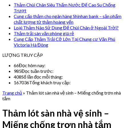
Thảm Chùi Chân Siêu Thấm Nước Đế Cao Su Chống
Trượt
Cung cấp thảm cho ngân hàng Shinhan bank – sản phẩm
chất lượng từ thảm hoàng yến
Loại Thảm Nào Sử Dụng Để Chùi Chân ở Ngoài Trời?
Thảm trải sàn văn phòng giá rẻ
Cung Cấp Thảm Trải Cỡ Lớn Tại Chung cư Văn Phú
Victoria Hà Đông
LƯỢNG TRUY CẬP
66
Đọc hôm nay:
985
Đọc tuần trước:
408
Số lần đọc mỗi tháng:
167036
Tổng khách truy cập:
Trang chủ
»
Thảm lót sàn nhà vệ sinh – Miếng chống trơn nhà
tắm
Thảm lót sàn nhà vệ sinh –
Miếng chống trơn nhà tắm