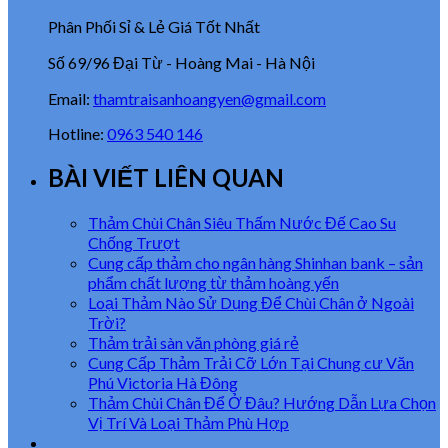
Phân Phối Sỉ & Lẻ Giá Tốt Nhất
Số 69/96 Đại Từ - Hoàng Mai - Hà Nội
Email:
thamtraisanhoangyen@gmail.com
Hotline:
0963 540 146
BÀI VIẾT LIÊN QUAN
Thảm Chùi Chân Siêu Thấm Nước Đế Cao Su
Chống Trượt
Cung cấp thảm cho ngân hàng Shinhan bank – sản
phẩm chất lượng từ thảm hoàng yến
Loại Thảm Nào Sử Dụng Để Chùi Chân ở Ngoài
Trời?
Thảm trải sàn văn phòng giá rẻ
Cung Cấp Thảm Trải Cỡ Lớn Tại Chung cư Văn
Phú Victoria Hà Đông
Thảm Chùi Chân Để Ở Đâu? Hướng Dẫn Lựa Chọn
Vị Trí Và Loại Thảm Phù Hợp