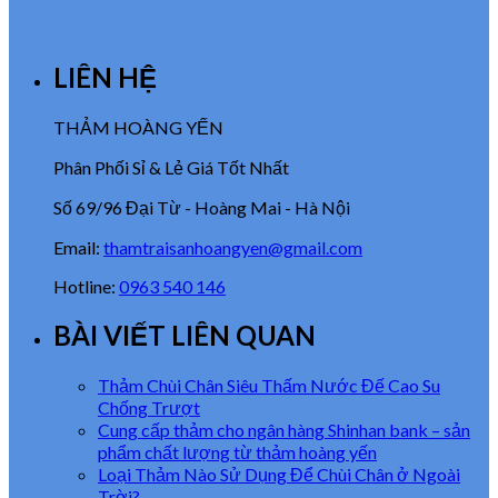
LIÊN HỆ
THẢM HOÀNG YẾN
Phân Phối Sỉ & Lẻ Giá Tốt Nhất
Số 69/96 Đại Từ - Hoàng Mai - Hà Nội
Email:
thamtraisanhoangyen@gmail.com
Hotline:
0963 540 146
BÀI VIẾT LIÊN QUAN
Thảm Chùi Chân Siêu Thấm Nước Đế Cao Su
Chống Trượt
Cung cấp thảm cho ngân hàng Shinhan bank – sản
phẩm chất lượng từ thảm hoàng yến
Loại Thảm Nào Sử Dụng Để Chùi Chân ở Ngoài
Trời?