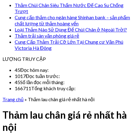
Thảm Chùi Chân Siêu Thấm Nước Đế Cao Su Chống
Trượt
Cung cấp thảm cho ngân hàng Shinhan bank – sản phẩm
chất lượng từ thảm hoàng yến
Loại Thảm Nào Sử Dụng Để Chùi Chân ở Ngoài Trời?
Thảm trải sàn văn phòng giá rẻ
Cung Cấp Thảm Trải Cỡ Lớn Tại Chung cư Văn Phú
Victoria Hà Đông
LƯỢNG TRUY CẬP
45
Đọc hôm nay:
1017
Đọc tuần trước:
45
Số lần đọc mỗi tháng:
166711
Tổng khách truy cập:
Trang chủ
»
Thảm lau chân giá rẻ nhất hà nội
Thảm lau chân giá rẻ nhất hà
nội