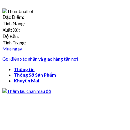
Đặc Điểm:
Tính Năng:
Xuất Xứ:
Độ Bền:
Tình Trạng:
Mua ngay
Gọi điện xác nhận và giao hàng tận nơi
Thông tin
Thông Số Sản Phẩm
Khuyến Mại