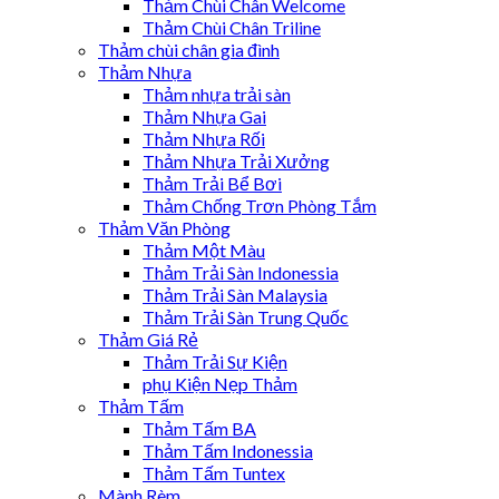
Thảm Chùi Chân Welcome
Thảm Chùi Chân Triline
Thảm chùi chân gia đình
Thảm Nhựa
Thảm nhựa trải sàn
Thảm Nhựa Gai
Thảm Nhựa Rối
Thảm Nhựa Trải Xưởng
Thảm Trải Bể Bơi
Thảm Chống Trơn Phòng Tắm
Thảm Văn Phòng
Thảm Một Màu
Thảm Trải Sàn Indonessia
Thảm Trải Sàn Malaysia
Thảm Trải Sàn Trung Quốc
Thảm Giá Rẻ
Thảm Trải Sự Kiện
phụ Kiện Nẹp Thảm
Thảm Tấm
Thảm Tấm BA
Thảm Tấm Indonessia
Thảm Tấm Tuntex
Mành Rèm